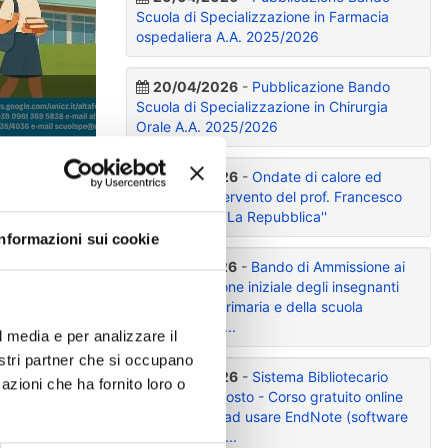
Scuola di Specializzazione in Farmacia
ospedaliera A.A. 2025/2026
20/04/2026
-
Pubblicazione Bando
Scuola di Specializzazione in Chirurgia
Orale A.A. 2025/2026
06/08/2026
-
Ondate di calore ed
epilessia, l’intervento del prof. Francesco
Fortunato su ''La Repubblica''
Informazioni sui cookie
02/07/2026
-
Bando di Ammissione ai
la
corsi formazione iniziale degli insegnanti
della scuola primaria e della scuola
secondaria di...
l media e per analizzare il
nostri partner che si occupano
05/08/2026
-
Sistema Bibliotecario
azioni che ha fornito loro o
Ateneo-26 agosto - Corso gratuito online
per imparare ad usare EndNote (software
eo
per referenze...