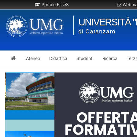
Portale Esse3
Webmai
UNIVERSITÀ 
di Catanzaro
Ateneo
Didattica
Studenti
Ricerca
Terz