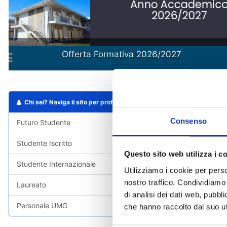
Scuola 
Chi sei? Naviga il sito per profilo
Organizza
Consenso
Futuro Studente
Organi di A
Studente Iscritto
I Dipartimen
Questo sito web utilizza i c
Studente Internazionale
Le Scuole
Utilizziamo i cookie per perso
nostro traffico. Condividiamo 
Laureato
Gli Uffici
di analisi dei dati web, pubbl
Personale UMG
Sistema Bibl
che hanno raccolto dal suo uti