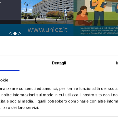
Alta Formazione - UMG
zione UMG
Link in Evidenza
Dettagli
teneo
5x1000
ti
Servizi per il superamento del
disabilità
ookie
nalizzare contenuti ed annunci, per fornire funzionalità dei socia
Offerta Formativa
inoltre informazioni sul modo in cui utilizza il nostro sito con i 
icità e social media, i quali potrebbero combinarle con altre inform
Piattaforma E-Learning
iotecario di Ateneo
lizzo dei loro servizi.
Bollettino Informativo di Aten