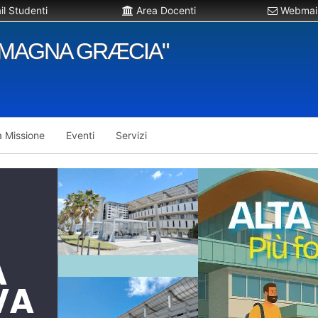
l Studenti
Area Docenti
Webmail
"MAGNA GRÆCIA"
a Missione
Eventi
Servizi