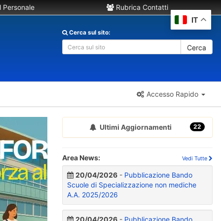
 Personale
Rubrica Contatti
IT
Cerca sul sito:
Cerca
Accesso Rapido
Ultimi Aggiornamenti
22
Area News:
Vedi Tutte
20/04/2026
-
Pubblicazione Bando
Scuole di Specializzazione non mediche
A.A. 2025/2026
20/04/2026
-
Pubblicazione Bando