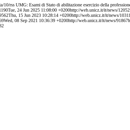
ta/10/rss
UMG: Esami di Stato di abilitazione esercizio della profession
31190
Tue, 24 Jun 2025 11:08:00 +0200
http://web.unicz.it/it/news/1205
09562
Thu, 15 Jun 2023 10:28:14 +0200
http://web.unicz.it/it/news/1031
869
Wed, 08 Sep 2021 10:36:39 +0200
http://web.unicz.it/it/news/91867
h
082