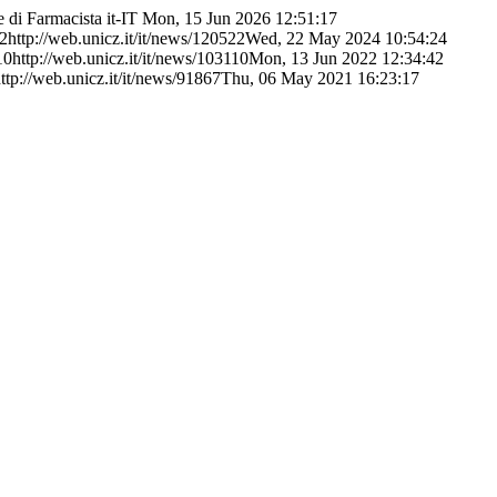
e di Farmacista
it-IT
Mon, 15 Jun 2026 12:51:17
22
http://web.unicz.it/it/news/120522
Wed, 22 May 2024 10:54:24
10
http://web.unicz.it/it/news/103110
Mon, 13 Jun 2022 12:34:42
ttp://web.unicz.it/it/news/91867
Thu, 06 May 2021 16:23:17