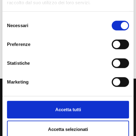
raccolto dal suo utilizzo dei loro servizi.
Studente Iscritto
Selezione
Studente Internazionale
Necessari
del
consenso
Laureato
Preferenze
Personale
Ente o Impresa
Statistiche
Marketing
800 453 444
Lun. - Ven. dalle 09:00 alle 18:00 e Sab. dalle 9:00 alle 13:00
Accetta tutti
Amministrazione Trasparente
Accetta selezionati
Portale Amministrazione Trasparente (PAT in fase di