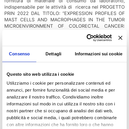
fornitura di materiale di consumo da laboratorio,
indispensabile per le attività di ricerca nel PROGETTO
PRIN 2022 DAL TITOLO: “EXPRESSION PROFILES OF
MAST CELLS AND MACROPHAGES IN THE TUMOR
MICROENVIRONMENT OF COLORECTAL CANCER:
RATIONALE TO FIND NOVEL BIOMARKERS”, CODICE
PROGETTO 2022CMTZNH CUP
F53D23007020006. CIG B791CBEDD6
Consenso
Dettagli
Informazioni sui cookie
Allegato:
Pubblicato in data:
10/07/2025
AVVISO DI AGGIUDICAZIONE
Questo sito web utilizza i cookie
Utilizziamo i cookie per personalizzare contenuti ed
annunci, per fornire funzionalità dei social media e per
analizzare il nostro traffico. Condividiamo inoltre
Indice di pagina
informazioni sul modo in cui utilizza il nostro sito con i
nostri partner che si occupano di analisi dei dati web,
Chi sei? Naviga il sito per profilo
pubblicità e social media, i quali potrebbero combinarle
con altre informazioni che ha fornito loro o che hanno
Futuro Studente