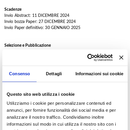
Scadenze
Invio Abstract: 11 DICEMBRE 2024
Invio bozza Paper: 27 DICEMBRE 2024
Invio Paper definitivo: 30 GENNAIO 2025
Selezione e Pubblicazione
Tutti gli abstracts saranno sottoposti a revisione da parte del
comitato scientifico. I lavori accettati potranno essere presentati in
occasione di un convegno dedicato al tema e/o inclusi in una
pubblicazione collettanea curata dagli organizzatori.
Consenso
Dettagli
Informazioni sui cookie
Modalità’ di Invio
Questo sito web utilizza i cookie
Gli abstracts dovranno essere inviati all’indirizzo
Utilizziamo i cookie per personalizzare contenuti ed
email:
coordinamento.catanzaro@dottorato.it
.
annunci, per fornire funzionalità dei social media e per
analizzare il nostro traffico. Condividiamo inoltre
L’oggetto della mail deve includere la dicitura "Call for Papers - Il
valore del cibo tra sfera giuridica e dimensione sociale”
informazioni sul modo in cui utilizza il nostro sito con i