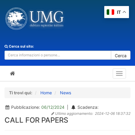
IT
Cerca sul sito:
Cerca
Toggle
navigat
Ti trovi qui:
Home
News
Pubblicazione:
06/12/2024
|
Scadenza:
Ultimo aggiornamento:
2024-12-06 18:37:32
CALL FOR PAPERS