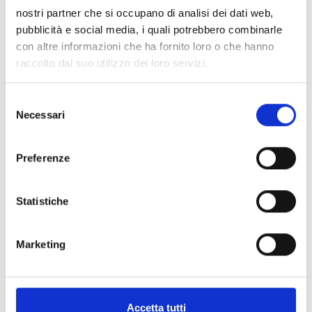
nostri partner che si occupano di analisi dei dati web,
Numero Verde
pubblicità e social media, i quali potrebbero combinarle
con altre informazioni che ha fornito loro o che hanno
raccolto dal suo utilizzo dei loro servizi.
Orientamento
Selezione
Ristorazione / Mensa
Necessari
del
consenso
Servizi per il superamento della disabilità
Preferenze
Convenzioni
Statistiche
Marketing
Indice di pagina
Lifelong learning
Residenze Universitarie - Alloggi
Accetta tutti