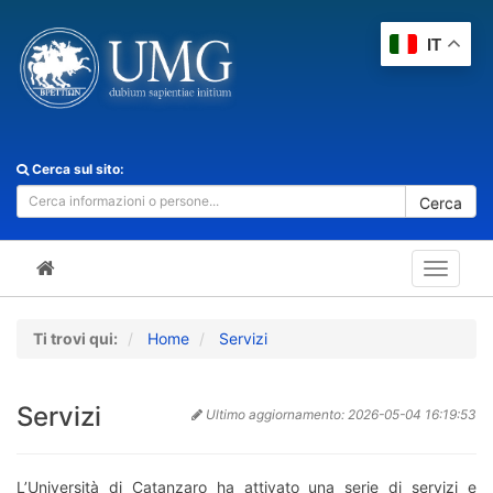
IT
Cerca sul sito:
Cerca
Toggle
navigat
Ti trovi qui:
Home
Servizi
Servizi
Ultimo aggiornamento:
2026-05-04 16:19:53
L’Università di Catanzaro ha attivato una serie di servizi e