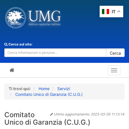
IT
Cerca sul sito:
Cerca
Toggle
navigat
Ti trovi qui:
Home
Servizi
Comitato Unico di Garanzia (C.U.G.)
Comitato
Ultimo aggiornamento:
2023-03-05 11:13:14
Unico di Garanzia (C.U.G.)