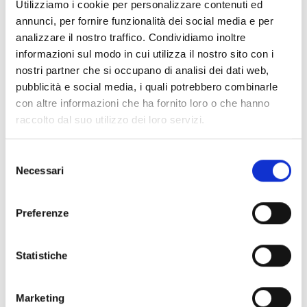
Utilizziamo i cookie per personalizzare contenuti ed
Laboratori di informatica
annunci, per fornire funzionalità dei social media e per
analizzare il nostro traffico. Condividiamo inoltre
Numero Verde
informazioni sul modo in cui utilizza il nostro sito con i
Orientamento
nostri partner che si occupano di analisi dei dati web,
pubblicità e social media, i quali potrebbero combinarle
Ristorazione / Mensa
con altre informazioni che ha fornito loro o che hanno
raccolto dal suo utilizzo dei loro servizi.
Servizi per il superamento della disabilità
Convenzioni
Selezione
Necessari
del
consenso
Chi sei? Naviga il sito per profilo
Preferenze
Futuro Studente
Studente Iscritto
Statistiche
Studente Internazionale
Marketing
Laureato