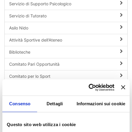
Servizio di Supporto Psicologico
Servizio di Tutorato
Asilo Nido
Attività Sportive dell'Ateneo
Biblioteche
Comitato Pari Opportunità
Comitato per lo Sport
CUS Catanzaro
Diritto allo Studio
Consenso
Dettagli
Informazioni sui cookie
Gestione Edifici, Impianti e Campus
International Relations
Questo sito web utilizza i cookie