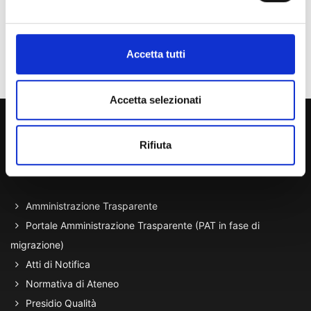
Personale
Accetta tutti
Ente o Impresa
Accetta selezionati
800 453 444
Lun. - Ven. dalle 09:00 alle 18:00 e Sab. dalle 9:00 alle 13:00
Rifiuta
Amministrazione Trasparente
Portale Amministrazione Trasparente (PAT in fase di
migrazione)
Atti di Notifica
Normativa di Ateneo
Presidio Qualità