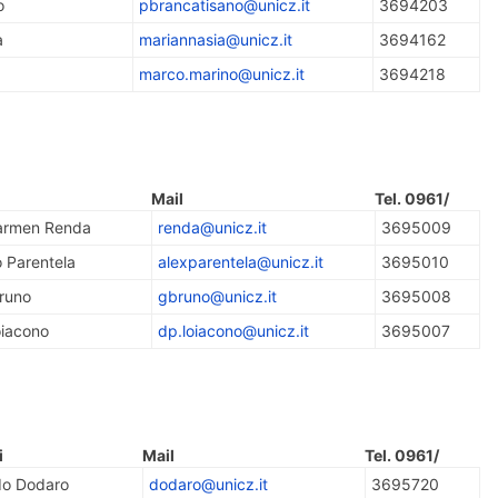
o
pbrancatisano@unicz.it
3694203
a
mariannasia@unicz.it
3694162
marco.marino@unicz.it
3694218
Mail
Tel. 0961/
Carmen Renda
renda@unicz.it
3695009
o Parentela
alexparentela@unicz.it
3695010
Bruno
gbruno@unicz.it
3695008
oiacono
dp.loiacono@unicz.it
3695007
i
Mail
Tel. 0961/
edo Dodaro
dodaro@unicz.it
3695720