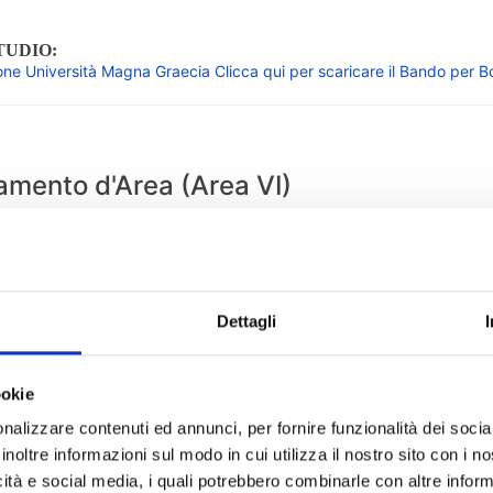
TUDIO:
ne Università Magna Graecia Clicca qui per scaricare il Bando per Bo
amento d'Area (Area VI)
'Area: D.ssa Antonella Scozzafava -
segreteria@unicz.it
Referente/i
E D'AREA (TUTTI I CORSI)
Dr.ssa Antonella S
rvizi Digitali
Dr.ssa Maura Gigliot
Dettagli
 Verbali e Rilascio Pergamene
Dr. Giampiero De S
ookie
 1: Accesso Programmato Nazionale
nalizzare contenuti ed annunci, per fornire funzionalità dei socia
sponsabile: Dr. Francesco Maurici (
maurici@unicz.it
)
inoltre informazioni sul modo in cui utilizza il nostro sito con i 
io / Ambito
Referente/i
icità e social media, i quali potrebbero combinarle con altre inform