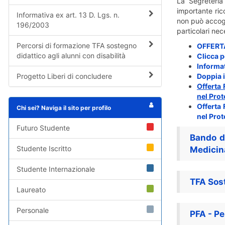
La Segreteria 
importante ric
Informativa ex art. 13 D. Lgs. n.
non può accogl
196/2003
particolari nec
Percorsi di formazione TFA sostegno
OFFERT
didattico agli alunni con disabilità
Clicca p
Informat
Progetto Liberi di concludere
Doppia i
Offerta
nel Prot
Offerta
Chi sei? Naviga il sito per profilo
nel Prot
Futuro Studente
Bando di
Studente Iscritto
Medicina
Studente Internazionale
TFA Sos
Laureato
Personale
PFA - Pe