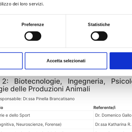
irurgia / Medicina TD / Veterinaria
Dr.ssa Stefania Plat
lizzo dei loro servizi.
e Protesi Dentaria
Dr.ssa Giuliana Dol
nitarie (Triennali e Magistrali)
Dr. Tommaso Crist
Preferenze
Statistiche
 Formazione Primaria (dal 01/08/26)
Dr.ssa Maura Giglio
- Medicina / Key User
Sig. Domenico D’Ag
 Prof. Sanitarie / Odontoiatria
Dott. Luigi Martino
 - Key User
Sig. Valentino Falv
Accetta selezionati
ali Docenti
Sig. Domenico D'A
 2: Biotecnologie, Ingegneria, Psico
ie delle Produzioni Animali
sponsabile: Dr.ssa Pinella Brancatisano
io
Referente/i
ie e dello Sport
Dr. Domenico Gallo
ognitiva, Neuroscienze, Forense)
Dr.ssa Katharina R