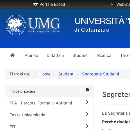
Portale Esse3
Webmai
UNIVERSITÀ 
di Catanzaro
Ateneo
Didattica
Studenti
Ricerca
Terz
Ti trovi qui:
Home
Studenti
Segreterie Studenti
Indice di pagina
Segreter
PFA - Percorsi Formativi Abilitanti
La Segreteria 
Tasse Universitarie
Perché rivolge
FIT