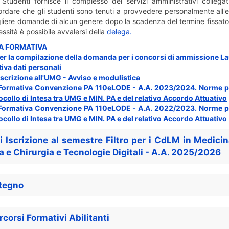
Studenti fornisce il complesso dei servizi amministrativi collegati
ordare che gli studenti sono tenuti a provvedere personalmente all'e
iere domande di alcun genere dopo la scadenza del termine fissato da
essità è possibile avvalersi della
delega.
A FORMATIVA
er la compilazione della domanda per i concorsi di ammissione La
iva dati personali
scrizione all'UMG - Avviso e modulistica
 Formativa Convenzione PA 110eLODE - A.A. 2023/2024. Norme per 
ocollo di Intesa tra UMG e MIN. PA e del relativo Accordo Attuativo
 Formativa Convenzione PA 110eLODE - A.A. 2022/2023. Norme per 
ocollo di Intesa tra UMG e MIN. PA e del relativo Accordo Attuativo
 Iscrizione al semestre Filtro per i CdLM in Medicin
 e Chirurgia e Tecnologie Digitali - A.A. 2025/2026
tegno
rcorsi Formativi Abilitanti