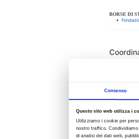
BORSE DI S
Fondazio
Coordin
Responsabile d
Ruolo / Ufficio
COORDINATOR
Innovazione Se
Consenso
Conservatoria
Questo sito web utilizza i c
Settore
Utilizziamo i cookie per perso
Funzionario Re
nostro traffico. Condividiamo 
Corso di Stud
di analisi dei dati web, pubbl