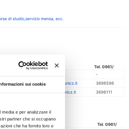
rse di studio,servizio mensa, ecc.
Mail
Tel. 0961/
cozzafava
-
-
ti
mgigliotti@unicz.it
3696596
Informazioni sui cookie
antis
desantis@unicz.it
3696111
l media e per analizzare il
nostri partner che si occupano
Mail
Tel. 0961/
azioni che ha fornito loro o