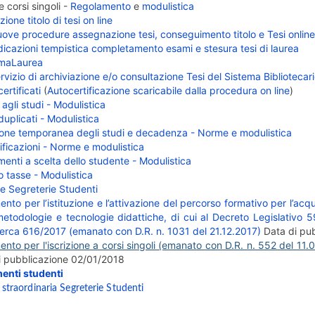
e corsi singoli -
Regolamento
e
modulistica
one titolo di tesi on line
ove procedure assegnazione tesi, conseguimento titolo e Tesi online
dicazioni tempistica completamento esami e stesura tesi di laurea
maLaurea
rvizio di archiviazione e/o consultazione Tesi del Sistema Bibliotecar
certificati
(
Autocertificazione scaricabile dalla procedura on line
)
 agli studi - Modulistica
duplicati - Modulistica
ione temporanea degli studi e decadenza - Norme e modulistica
ificazioni - Norme e modulistica
enti a scelta dello studente - Modulistica
 tasse - Modulistica
le Segreterie Studenti
nto per l’istituzione e l’attivazione del percorso formativo per l’acq
metodologie e tecnologie didattiche, di cui al Decreto Legislativo 59
cerca 616/2017 (emanato con D.R. n. 1031 del 21.12.2017)
Data di pu
nto per l'iscrizione a corsi singoli (emanato con D.R. n. 552 del 11.
 pubblicazione 02/01/2018
enti studenti
straordinaria Segreterie Studenti