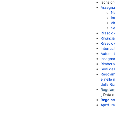
Iscrizion
Assegnazi
Nu
In
Al
Se
Rilascio 
Rinuncia
Rilascio 
Interruz
Autocert
Insegnam
Rimborso
Sedi del
Regolame
e nelle 
della Ri
Regolame
-
Data di
Regolam
Apertura 