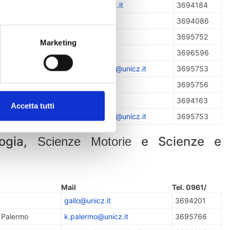
ì
plati.stefania@unicz.it
3694184
do
gdoldo@unicz.it
3694086
ofaro
tommy.cri@unicz.it
3695752
Marketing
tti
mgigliotti@unicz.it
3696596
ostino
dagostinodomenico@unicz.it
3695753
l.martino@unicz.it
3695756
o
v.falvo@unicz.it
3694163
Accetta tutti
gostino
dagostinodomenico@unicz.it
3695753
logia,
e Scienze e
Scienze Motorie
Mail
Tel. 0961/
gallo@unicz.it
3694201
. Palermo
k.palermo@unicz.it
3695766