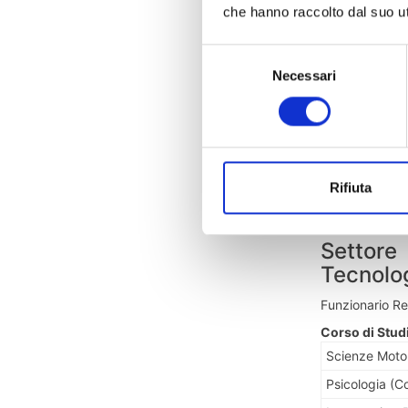
Medicina e Ch
che hanno raccolto dal suo uti
Odontoiatria 
Selezione
Professioni Sa
Necessari
del
Scienze della
consenso
Front Office 
Front Office -
TFA Sostegno
Rifiuta
Percorsi Inizi
Settore
Tecnolog
Funzionario Re
Corso di Stud
Scienze Motor
Psicologia (C