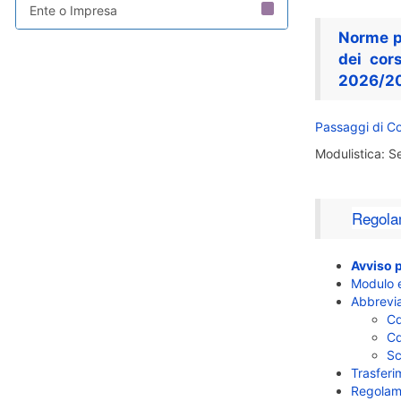
Ente o Impresa
Norme pe
dei cor
2026/2
Passaggi di C
Modulistica: Se
Regolam
Avviso p
Modulo e
Abbrevia
Cd
Cd
Sc
Trasferi
Regolame