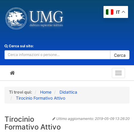
IT
Cerca sul sito:
Cerca
Toggle
navigat
Ti trovi qui:
Home
Didattica
Tirocinio Formativo Attivo
Tirocinio
Ultimo aggiornamento:
2019-05-09 13:26:20
Formativo Attivo