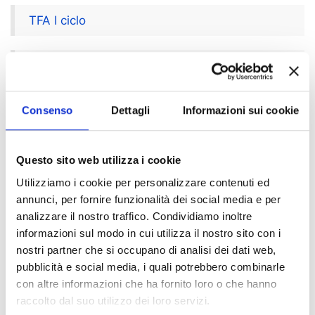
TFA I ciclo
TFA II ciclo
Consenso
Dettagli
Informazioni sui cookie
Indice di pagina
PAS - Percorsi abilitanti speciali
Questo sito web utilizza i cookie
TFA I ciclo
Utilizziamo i cookie per personalizzare contenuti ed
TFA II ciclo
annunci, per fornire funzionalità dei social media e per
analizzare il nostro traffico. Condividiamo inoltre
informazioni sul modo in cui utilizza il nostro sito con i
Chi sei? Naviga il sito per profilo
nostri partner che si occupano di analisi dei dati web,
pubblicità e social media, i quali potrebbero combinarle
Futuro Studente
con altre informazioni che ha fornito loro o che hanno
Studente Iscritto
raccolto dal suo utilizzo dei loro servizi.