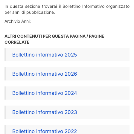
In questa sezione troverai il Bollettino Informativo organizzato
per anni di pubblicazione.
Archivio Anni:
ALTRI CONTENUTI PER QUESTA PAGINA / PAGINE
CORRELATE
Bollettino informativo 2025
Bollettino informativo 2026
Bollettino informativo 2024
Bollettino informativo 2023
Bollettino informativo 2022