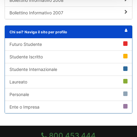
Bollettino Informativo 2008
Bollettino Informativo 2007
Chi sei? Naviga il sito per profilo
Futuro Studente
Studente Iscritto
Studente Internazionale
Laureato
Personale
Ente o Impresa
800 453 444