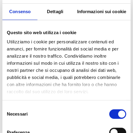
Consenso
Dettagli
Informazioni sui cookie
Bollettino Informativo 2007
Questo sito web utilizza i cookie
Indice di pagina
Utilizziamo i cookie per personalizzare contenuti ed
Bollettino informativo 2025
annunci, per fornire funzionalità dei social media e per
analizzare il nostro traffico. Condividiamo inoltre
Bollettino informativo 2026
informazioni sul modo in cui utilizza il nostro sito con i
nostri partner che si occupano di analisi dei dati web,
Bollettino informativo 2024
pubblicità e social media, i quali potrebbero combinarle
Bollettino informativo 2023
con altre informazioni che ha fornito loro o che hanno
raccolto dal suo utilizzo dei loro servizi.
Bollettino informativo 2022
Bollettino informativo 2021
Selezione
Necessari
del
Bollettino informativo 2020
consenso
Bollettino informativo 2019
Preferenze