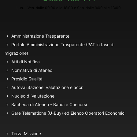
Lun. - Ven. dalle 09:00 alle 18:00 e Sab. dalle 9:00 alle 13:00
Amministrazione Trasparente
Portale Amministrazione Trasparente (PAT in fase di
migrazione)
Atti di Notifica
Normativa di Ateneo
Presidio Qualità
Autovalutazione, valutazione e accr.
Nucleo di Valutazione
Bacheca di Ateneo - Bandi e Concorsi
Gare Telematiche (U-Buy) ed Elenco Operatori Economici
Terza Missione