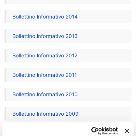
Bollettino Informativo 2014
Bollettino Informativo 2013
Bollettino Informativo 2012
Bollettino Informativo 2011
Bollettino Informativo 2010
Bollettino Informativo 2009
Bollettino Informativo 2008