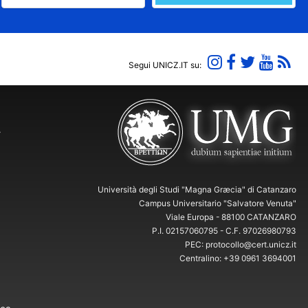
Segui UNICZ.IT su:
Y
Università degli Studi "Magna Græcia" di Catanzaro
Campus Universitario "Salvatore Venuta"
Viale Europa - 88100 CATANZARO
P.I. 02157060795 - C.F. 97026980793
PEC: protocollo@cert.unicz.it
Centralino: +39 0961 3694001