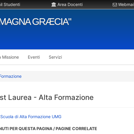
l Studenti
Area Docenti
Webmail
"MAGNA GRÆCIA"
a Missione
Eventi
Servizi
 Formazione
st Laurea - Alta Formazione
 Scuola di Alta Formazione UMG
NUTI PER QUESTA PAGINA / PAGINE CORRELATE