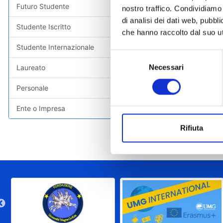
Futuro Studente
nostro traffico. Condividiamo 
Alta For
di analisi dei dati web, pubbl
Studente Iscritto
che hanno raccolto dal suo uti
Alta For
Studente Internazionale
Selezione
Necessari
del
Laureato
Alta For
consenso
Personale
Alta For
Ente o Impresa
Rifiuta
Alta For