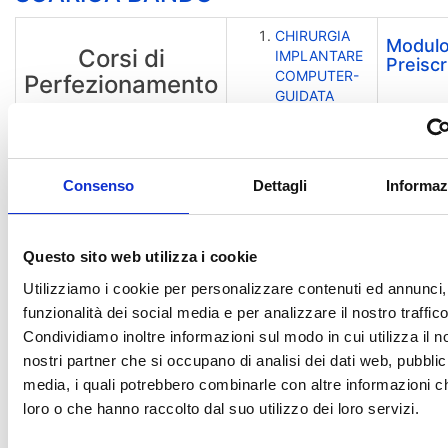
CHIRURGIA
Modul
Corsi di
IMPLANTARE
Preiscr
COMPUTER-
Perfezionamento
GUIDATA
L'INFERMIERE
PER
L'URGENZA E
L'EMERGENZA
Consenso
Dettagli
Informaz
IN PEDIATRIA
MALATTIE
INFETTIVE IN
GRAVIDANZA
Questo sito web utilizza i cookie
Utilizziamo i cookie per personalizzare contenuti ed annunci, 
20/04/2016 - vengono pubblicati i
funzionalità dei social media e per analizzare il nostro traffico
Condividiamo inoltre informazioni sul modo in cui utilizza il no
bandi per l´ammissione ai Corsi di
nostri partner che si occupano di analisi dei dati web, pubblic
Aggiornamento
SCARICA AVVISO
-
media, i quali potrebbero combinarle con altre informazioni ch
SCARICA BANDO CdA 'AESTHETIC
loro o che hanno raccolto dal suo utilizzo dei loro servizi.
CARE'
-
SCARICA BANDO CdA
'STRATEGIE DI ACCESSO...'