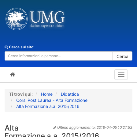
Cerca sul sito:
Cerca
Toggle
navigat
Ti trovi qui:
Home
Didattica
Corsi Post Laurea - Alta Formazione
Alta Formazione a.a. 2015/2016
Alta
Ultimo aggiornamento:
2018-04-05 10:27:53
Formazione a.a. 2015/2016