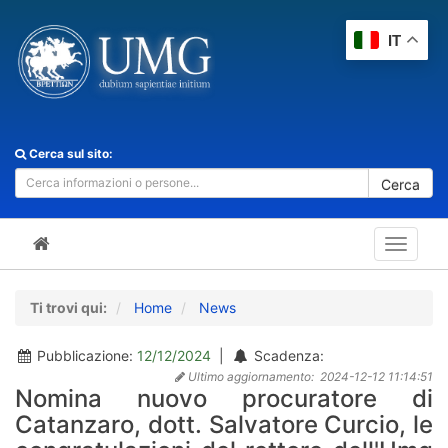
IT
Cerca sul sito:
Cerca
Toggle
navigat
Ti trovi qui:
Home
News
Pubblicazione:
12/12/2024
|
Scadenza:
Ultimo aggiornamento:
2024-12-12 11:14:51
Nomina nuovo procuratore di
Catanzaro, dott. Salvatore Curcio, le