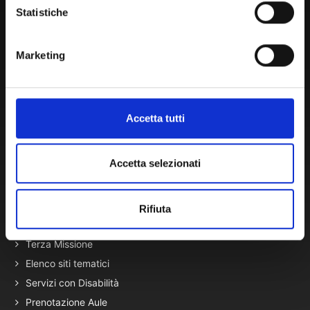
Statistiche
Amministrazione Trasparente
Portale Amministrazione Trasparente (PAT in fase di
Marketing
migrazione)
Atti di Notifica
Normativa di Ateneo
Accetta tutti
Presidio Qualità
Autovalutazione, valutazione e accr.
Nucleo di Valutazione
Accetta selezionati
Bacheca di Ateneo - Bandi e Concorsi
Gare Telematiche (U-Buy) ed Elenco Operatori Economici
Rifiuta
Terza Missione
Elenco siti tematici
Servizi con Disabilità
Prenotazione Aule