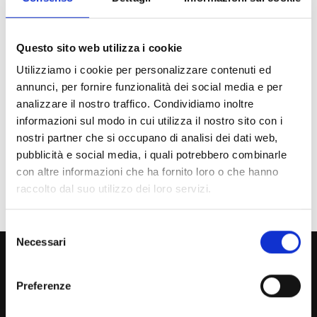
Chi sei? Naviga il sito per profilo
Futuro Studente
Questo sito web utilizza i cookie
Utilizziamo i cookie per personalizzare contenuti ed
Studente Iscritto
annunci, per fornire funzionalità dei social media e per
Studente Internazionale
analizzare il nostro traffico. Condividiamo inoltre
informazioni sul modo in cui utilizza il nostro sito con i
Laureato
nostri partner che si occupano di analisi dei dati web,
pubblicità e social media, i quali potrebbero combinarle
Personale
con altre informazioni che ha fornito loro o che hanno
Ente o Impresa
raccolto dal suo utilizzo dei loro servizi.
Selezione
Necessari
del
800 453 444
consenso
Lun. - Ven. dalle 09:00 alle 18:00 e Sab. dalle 9:00 alle 13:00
Preferenze