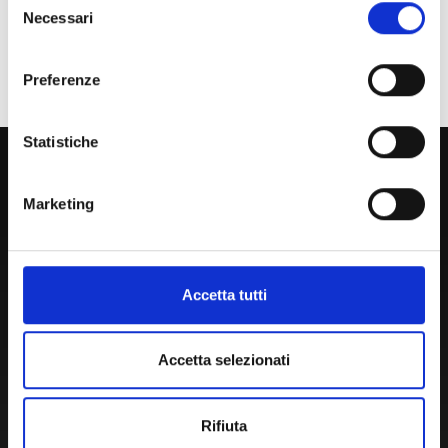
Necessari
del
Personale
consenso
Ente o Impresa
Preferenze
Statistiche
800 453 444
Lun. - Ven. dalle 09:00 alle 18:00 e Sab. dalle 9:00 alle 13:00
Marketing
Amministrazione Trasparente
Accetta tutti
Portale Amministrazione Trasparente (PAT in fase di
migrazione)
Accetta selezionati
Atti di Notifica
Normativa di Ateneo
Presidio Qualità
Rifiuta