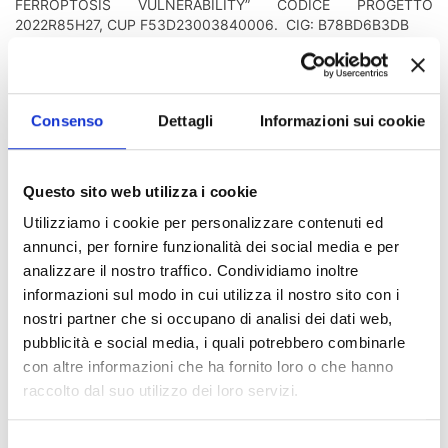
FERROPTOSIS VULNERABILITY” CODICE PROGETTO
2022R85H27, CUP F53D23003840006. CIG: B78BD6B3DB
Allegato:
Pubblicato in data:
07/07/2025
AVVISO DI AGGIUDICAZIONE
Consenso
Dettagli
Informazioni sui cookie
Questo sito web utilizza i cookie
Indice di pagina
Utilizziamo i cookie per personalizzare contenuti ed
annunci, per fornire funzionalità dei social media e per
Chi sei? Naviga il sito per profilo
analizzare il nostro traffico. Condividiamo inoltre
informazioni sul modo in cui utilizza il nostro sito con i
Futuro Studente
nostri partner che si occupano di analisi dei dati web,
pubblicità e social media, i quali potrebbero combinarle
Studente Iscritto
con altre informazioni che ha fornito loro o che hanno
Studente Internazionale
raccolto dal suo utilizzo dei loro servizi.
Laureato
Selezione