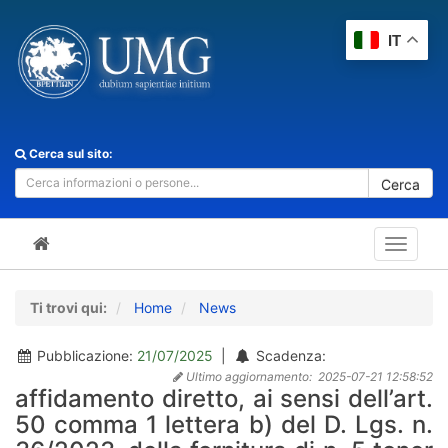
IT
Cerca sul sito:
Cerca
Toggle
navigat
Ti trovi qui:
Home
News
Pubblicazione:
21/07/2025
|
Scadenza:
Ultimo aggiornamento:
2025-07-21 12:58:52
affidamento diretto, ai sensi dell’art.
50 comma 1 lettera b) del D. Lgs. n.