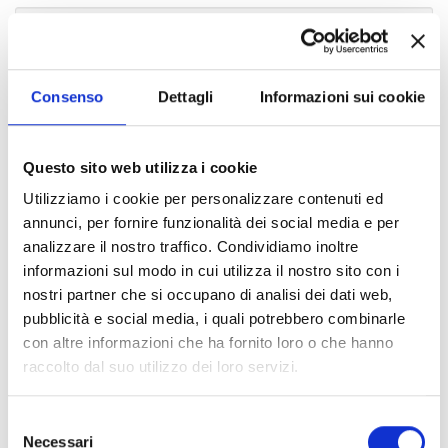
Allegato:
Pubblicato in data:
21/07/2025
avviso di aggiudicazione
Consenso
Dettagli
Informazioni sui cookie
Indice di pagina
Questo sito web utilizza i cookie
Utilizziamo i cookie per personalizzare contenuti ed
Chi sei? Naviga il sito per profilo
annunci, per fornire funzionalità dei social media e per
analizzare il nostro traffico. Condividiamo inoltre
Futuro Studente
informazioni sul modo in cui utilizza il nostro sito con i
nostri partner che si occupano di analisi dei dati web,
Studente Iscritto
pubblicità e social media, i quali potrebbero combinarle
Studente Internazionale
con altre informazioni che ha fornito loro o che hanno
raccolto dal suo utilizzo dei loro servizi.
Laureato
Selezione
Personale
Necessari
del