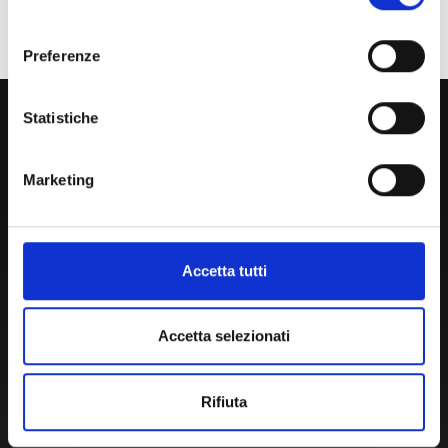
Ente o Impresa
consenso
Preferenze
800 453 444
Statistiche
Lun. - Ven. dalle 09:00 alle 18:00 e Sab. dalle 9:00 alle 13:00
Marketing
Amministrazione Trasparente
Portale Amministrazione Trasparente (PAT in fase di
Accetta tutti
migrazione)
Atti di Notifica
Accetta selezionati
Normativa di Ateneo
Presidio Qualità
Autovalutazione, valutazione e accr.
Rifiuta
Nucleo di Valutazione