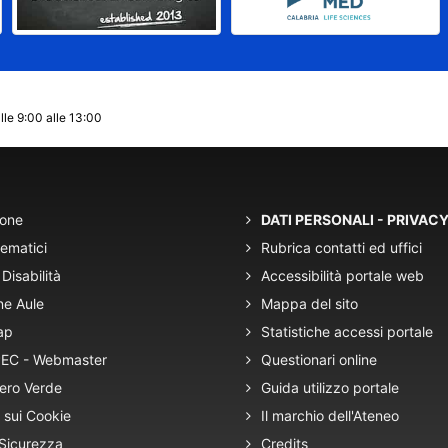
lle 9:00 alle 13:00
ione
DATI PERSONALI - PRIVAC
tematici
Rubrica contatti ed uffici
Disabilità
Accessibilità portale web
ne Aule
Mappa del sito
ap
Statistiche accessi portale
 PEC - Webmaster
Questionari online
ero Verde
Guida utilizzo portale
 sui Cookie
Il marchio dell'Ateneo
 Sicurezza
Credits