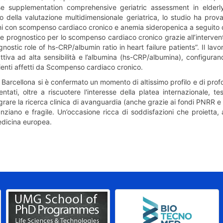
e supplementation comprehensive geriatric assessment in elderly 
so della valutazione multidimensionale geriatrica, lo studio ha prova
ni con scompenso cardiaco cronico e anemia sideropenica a seguito d
e prognostico per lo scompenso cardiaco cronico grazie all’intervent
ognostic role of hs-CRP/albumin ratio in heart failure patients”. Il la
ttiva ad alta sensibilità e l’albumina (hs-CRP/albumina), configura
zienti affetti da Scompenso cardiaco cronico.
i Barcellona si è confermato un momento di altissimo profilo e di prof
sentati, oltre a riscuotere l'interesse della platea internazionale, t
grare la ricerca clinica di avanguardia (anche grazie ai fondi PNRR e 
nziano e fragile. Un’occasione ricca di soddisfazioni che proietta,
medicina europea.