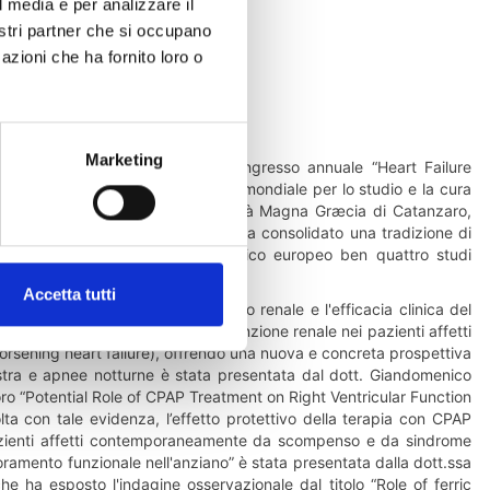
l media e per analizzare il
nostri partner che si occupano
azioni che ha fornito loro o
Marketing
 Congress 2026, il prestigioso congresso annuale “Heart Failure
ppresenta il punto di riferimento mondiale per lo studio e la cura
icerca della Geriatria dell’Università Magna Græcia di Catanzaro,
La cattedra dell'ateneo calabrese ha consolidato una tradizione di
el settore, portando sul palcoscenico europeo ben quattro studi
to da scompenso cardiaco.
Accetta tutti
ha illustrato lo studio “Il declino renale e l'efficacia clinica del
o significativo il declino della funzione renale nei pazienti affetti
rsening heart failure), offrendo una nuova e concreta prospettiva
estra e apnee notturne è stata presentata dal dott. Giandomenico
avoro “Potential Role of CPAP Treatment on Right Ventricular Function
ta con tale evidenza, l’effetto protettivo della terapia con CPAP
 pazienti affetti contemporaneamente da scompenso e da sindrome
oramento funzionale nell'anziano” è stata presentata dalla dott.ssa
he ha esposto l'indagine osservazionale dal titolo “Role of ferric