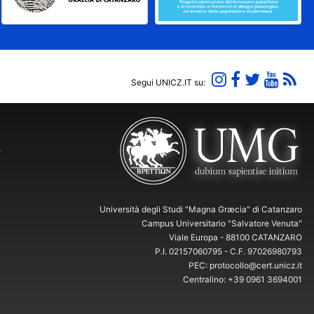
Segui UNICZ.IT su:
Y
Università degli Studi "Magna Græcia" di Catanzaro
Campus Universitario "Salvatore Venuta"
Viale Europa - 88100 CATANZARO
P.I. 02157060795 - C.F. 97026980793
PEC: protocollo@cert.unicz.it
Centralino: +39 0961 3694001