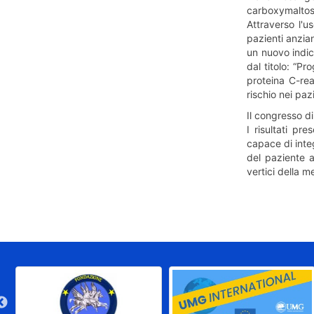
carboxymaltos
Attraverso l'u
pazienti anzia
un nuovo indic
dal titolo: “Pr
proteina C-rea
rischio nei pa
Il congresso d
I risultati pre
capace di inte
del paziente a
vertici della 