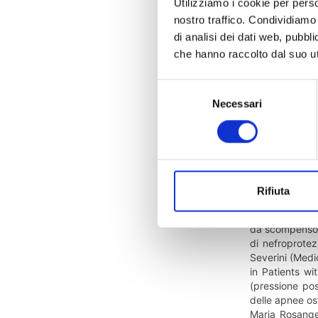
Utilizziamo i cookie per perso
nostro traffico. Condividiamo 
di analisi dei dati web, pubbl
che hanno raccolto dal suo uti
Selezione
Necessari
del
Nella splendi
consenso
Association” p
dello scompens
diretta dalla 
respiro inter
innovativi, fo
Rifiuta
Il dott. Giusep
Vericiguat” des
da scompenso c
di nefroprotez
Severini (Medic
in Patients wi
(pressione po
delle apnee os
Maria Rosangel