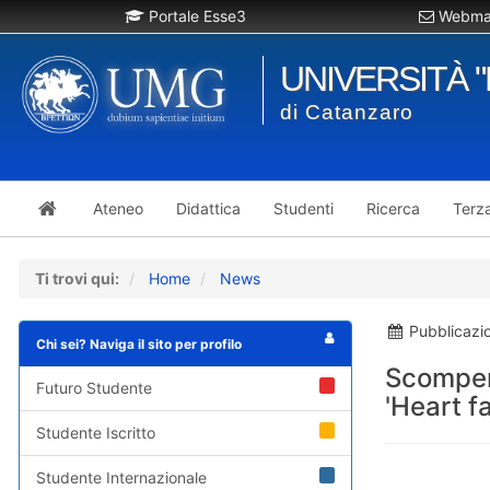
Portale Esse3
Webmai
UNIVERSITÀ 
di Catanzaro
Ateneo
Didattica
Studenti
Ricerca
Terz
Ti trovi qui:
Home
News
Pubblicazi
Chi sei? Naviga il sito per profilo
Scompen
Futuro Studente
'Heart f
Studente Iscritto
Studente Internazionale