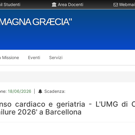
l Studenti
Area Docenti
Webmail
"MAGNA GRÆCIA"
a Missione
Eventi
Servizi
one:
18/06/2026
|
Scadenza:
so cardiaco e geriatria - L'UMG di 
ailure 2026' a Barcellona