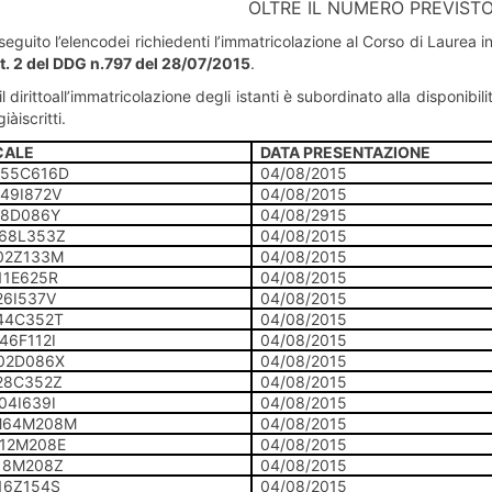
OLTRE IL NUMERO PREVISTO 
seguito l’elencodei richiedenti l’immatricolazione al Corso di Laurea 
art. 2 del DDG n.797 del 28/07/2015
.
il dirittoall’immatricolazione degli istanti è subordinato alla disponibil
iàiscritti.
CALE
DATA PRESENTAZIONE
55C616D
04/08/2015
49I872V
04/08/2015
08D086Y
04/08/2915
68L353Z
04/08/2015
02Z133M
04/08/2015
11E625R
04/08/2015
6I537V
04/08/2015
44C352T
04/08/2015
6F112I
04/08/2015
02D086X
04/08/2015
28C352Z
04/08/2015
4I639I
04/08/2015
M64M208M
04/08/2015
12M208E
04/08/2015
18M208Z
04/08/2015
16Z154S
04/08/2015