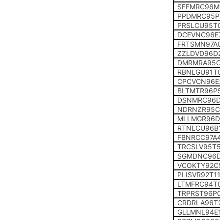
SFFMRC96M
PPDMRC95P
PRSLCU95T
DCEVNC96E
FRTSMN97A
ZZLDVD96D
DMRMRA95C
RBNLGU91T
CPCVCN96E
BLTMTR96P
DSNMRC96D
NDRNZR95C
MLLMGR96D
RTNLCU96B
FBNRCC97A
TRCSLV95T
SGMDNC96D
VCOKTY92C
PLISVR92T1
LTMFRC94T
TRPRST96P
CRDRLA96T
GLLMNL94E