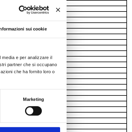
10672
10679
10680
10682
10686
Informazioni sui cookie
10687
10689
10696
10698
10699
l media e per analizzare il
10700
nostri partner che si occupano
10701
10703
azioni che ha fornito loro o
10705
10706
10708
10709
10712
Marketing
10714
10715
10716
10717
10725
10729