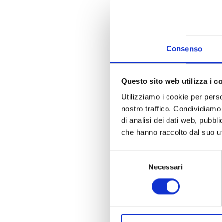
GDCFLC96A
LEIGAI94P53
DFZFNC96E
CMINZE96B
SCRCLD97A
Consenso
FEONTL96L
NTRVC83P0
PRCLRD98B
STRVLR95D
Questo sito web utilizza i c
RGGDNL91P
Utilizziamo i cookie per perso
NPLFRC90R
nostro traffico. Condividiamo 
VRZNNS96M
BRBMRC95C
di analisi dei dati web, pubbl
PLGLSN92A
che hanno raccolto dal suo uti
PRSLCU96B
MRTRME96T
Selezione
CSTLSN96B2
PNNFNC93C
Necessari
del
PLMNNA95D
consenso
DMRGNN97L
PNAMTN96E
SQLMTT95A
BLLNDR96C
TLRPPL88B