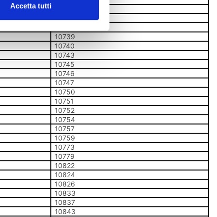
Accetta tutti
10736
10737
10738
10739
10740
10743
10745
10746
10747
10750
10751
10752
10754
10757
10759
10773
10779
10822
10824
10826
10833
10837
10843