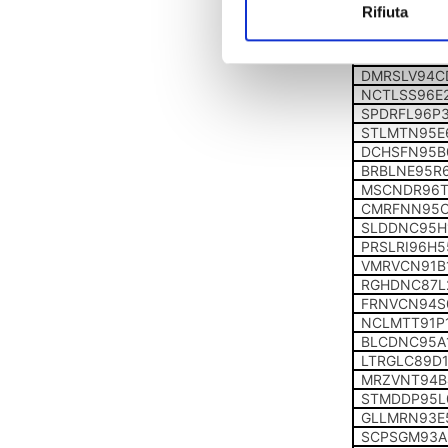
Rifiuta
FLBGNI95R
MRCSRN95E
RVTFNC96E
DMRSLV94C
NCTLSS96E
SPDRFL96P
STLMTN95E
DCHSFN95B
BRBLNE95R
MSCNDR96T
CMRFNN95C
SLDDNC95H
PRSLRI96H
VMRVCN91B
RGHDNC87L
FRNVCN94S
NCLMTT91P
BLCDNC95A
LTRGLC89D
MRZVNT94B
STMDDP95L
GLLMRN93E
SCPSGM93A