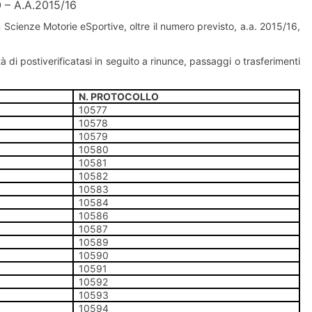
– A.A.2015/16
in Scienze Motorie eSportive, oltre il numero previsto, a.a. 2015/16,
ità di postiverificatasi in seguito a rinunce, passaggi o trasferimenti
N. PROTOCOLLO
10577
10578
10579
10580
10581
10582
10583
10584
10586
10587
10589
10590
10591
10592
10593
10594