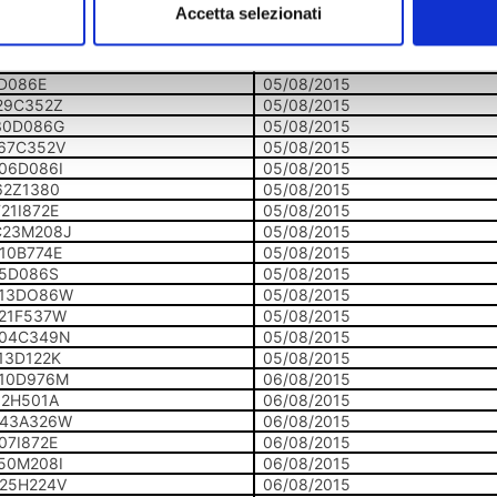
Accetta selezionati
55D122Q
05/08/2015
58C352B
05/08/2015
16D086T
05/08/2015
D086E
05/08/2015
29C352Z
05/08/2015
30D086G
05/08/2015
67C352V
05/08/2015
06D086I
05/08/2015
62Z1380
05/08/2015
21I872E
05/08/2015
23M208J
05/08/2015
10B774E
05/08/2015
55D086S
05/08/2015
13DO86W
05/08/2015
21F537W
05/08/2015
04C349N
05/08/2015
13D122K
05/08/2015
10D976M
06/08/2015
12H501A
06/08/2015
43A326W
06/08/2015
07I872E
06/08/2015
50M208I
06/08/2015
25H224V
06/08/2015