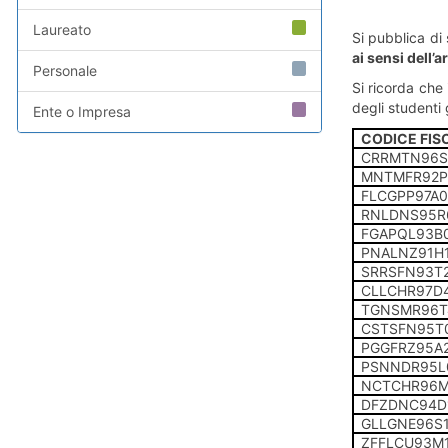
Laureato
Si pubblica di 
ai sensi dell’
Personale
Si ricorda che 
degli studenti g
Ente o Impresa
CODICE FIS
CRRMTN96S
MNTMFR92P
FLCGPP97A
RNLDNS95R
FGAPQL93B
PNALNZ91H
SRRSFN93T2
CLLCHR97D
TGNSMR96T4
CSTSFN95T
PGGFRZ95A
PSNNDR95L0
NCTCHR96
DFZDNC94D
GLLGNE96S
ZFFLCU93M