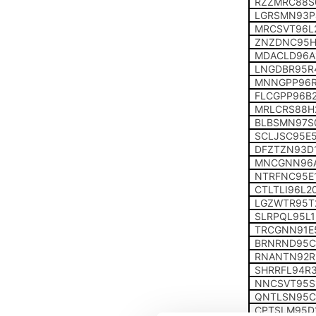
RZZMRC88S
LGRSMN93P
MRCSVT96L
ZNZDNC95H
MDACLD96A
LNGDBR95R
MNNGPP96R
FLCGPP96B
MRLCRS88H
BLBSMN97S
SCLJSC95E
DFZTZN93D
MNCGNN96
NTRFNC95E1
CTLTLI96L2
LGZWTR95T
SLRPQL95L
TRCGNN91E
BRNRND95C
RNANTN92R
SHRRFL94R
NNCSVT95S
QNTLSN95C
CPTSLM95D