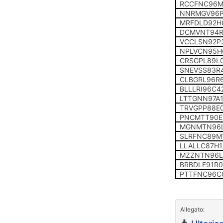
RCCFNC96M
NNRMGV96P
MRFDLD92H
DCMVNT94R
VCCLSN92P
NPLVCN95H
CRSGPL89L
SNEVSS83R
CLBGRL96R
BLLLRI96C4
LTTGNN97A
TRVGPP88E0
PNCMTT90E
MGNMTN96
SLRFNC89M
LLALLC87H
MZZNTN96L
BRBDLF91R
PTTFNC96C
Allegato: