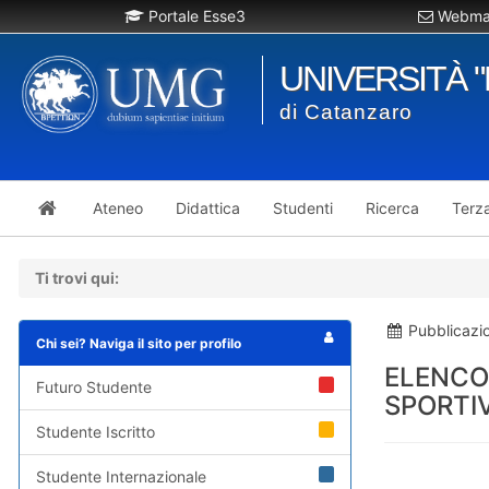
Portale Esse3
Webmai
UNIVERSITÀ 
di Catanzaro
Ateneo
Didattica
Studenti
Ricerca
Terz
Ti trovi qui:
Pubblicazi
Chi sei? Naviga il sito per profilo
ELENCO
Futuro Studente
SPORTIV
Studente Iscritto
Studente Internazionale