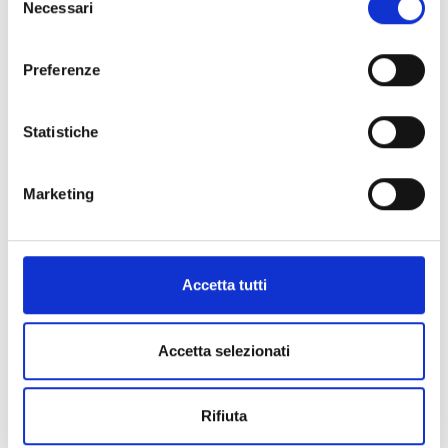
Necessari
del
consenso
Allegato:
Pubblicato in data:
26/10/2020
Elenco candidati con giudizio riportato nella
Preferenze
prova del 23.10.2020
Statistiche
Indice di pagina
Marketing
Chi sei? Naviga il sito per profilo
Accetta tutti
Futuro Studente
Studente Iscritto
Accetta selezionati
Studente Internazionale
Laureato
Rifiuta