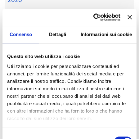
2020
Allegato:
Pubblicato in data:
21/05/2020
D.R. n. 598 del 15.5.2020
Consenso
Dettagli
Informazioni sui cookie
Allegato:
Pubblicato in data:
07/07/2020
Questo sito web utilizza i cookie
Avviso ai candidati
Utilizziamo i cookie per personalizzare contenuti ed
annunci, per fornire funzionalità dei social media e per
analizzare il nostro traffico. Condividiamo inoltre
Allegato:
Pubblicato in data:
07/07/2020
informazioni sul modo in cui utilizza il nostro sito con i
Nomina Commissione giudicatrice- D.R. n.
nostri partner che si occupano di analisi dei dati web,
773 del 2.7.2020
pubblicità e social media, i quali potrebbero combinarle
con altre informazioni che ha fornito loro o che hanno
raccolto dal suo utilizzo dei loro servizi.
Allegato:
Pubblicato in data:
13/07/2020
Calendario d'esame
Selezione