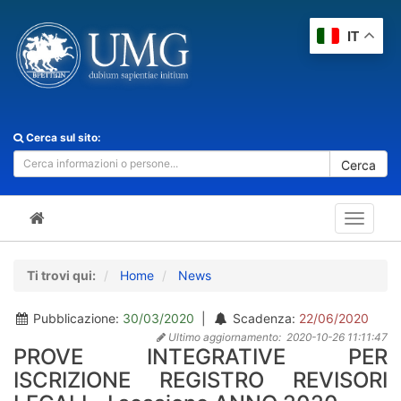
IT
Cerca sul sito:
Cerca
Toggle
navigat
Ti trovi qui:
Home
News
Pubblicazione:
30/03/2020
|
Scadenza:
22/06/2020
Ultimo aggiornamento:
2020-10-26 11:11:47
PROVE INTEGRATIVE PER
ISCRIZIONE REGISTRO REVISORI