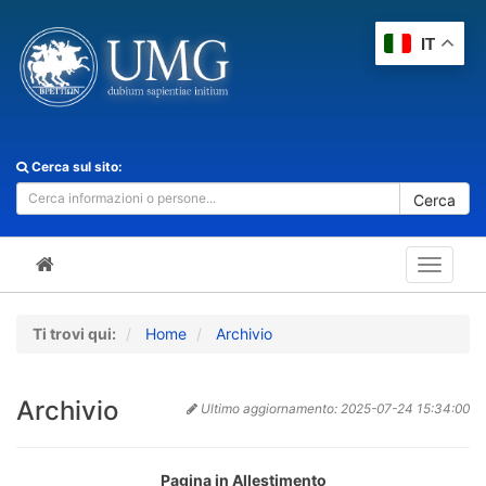
IT
Cerca sul sito:
Cerca
Toggle
navigat
Ti trovi qui:
Home
Archivio
Archivio
Ultimo aggiornamento:
2025-07-24 15:34:00
Pagina in Allestimento