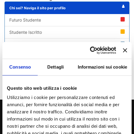
Chi sei? Naviga il sito per profilo
Futuro Studente
Studente Iscritto
Studente Internazionale
Laureato
Consenso
Dettagli
Informazioni sui cookie
Personale
Ente o Impresa
Questo sito web utilizza i cookie
Utilizziamo i cookie per personalizzare contenuti ed
annunci, per fornire funzionalità dei social media e per
800 453 444
analizzare il nostro traffico. Condividiamo inoltre
Lun. - Ven. dalle 09:00 alle 18:00 e Sab. dalle 9:00 alle 13:00
informazioni sul modo in cui utilizza il nostro sito con i
nostri partner che si occupano di analisi dei dati web,
pubblicità e social media, i quali potrebbero combinarle