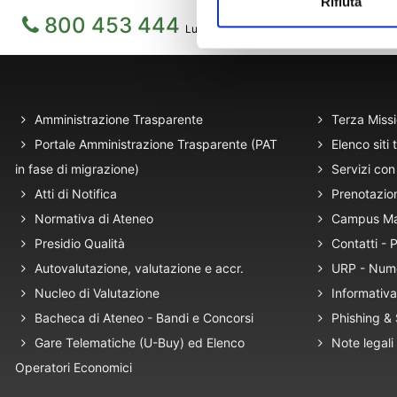
Rifiuta
800 453 444
Lun. - Ven. dalle 09:00 alle 18:00 e Sab. da
Amministrazione Trasparente
Terza Miss
Portale Amministrazione Trasparente (PAT
Elenco siti 
in fase di migrazione)
Servizi con 
Atti di Notifica
Prenotazio
Normativa di Ateneo
Campus M
Presidio Qualità
Contatti -
Autovalutazione, valutazione e accr.
URP - Num
Nucleo di Valutazione
Informativa
Bacheca di Ateneo - Bandi e Concorsi
Phishing &
Gare Telematiche (U-Buy) ed Elenco
Note legali
Operatori Economici