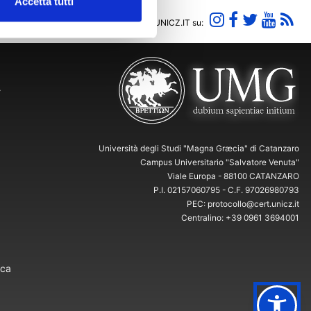
Accetta tutti
Segui UNICZ.IT su:
Y
Università degli Studi "Magna Græcia" di Catanzaro
Campus Universitario "Salvatore Venuta"
Viale Europa - 88100 CATANZARO
P.I. 02157060795 - C.F. 97026980793
PEC: protocollo@cert.unicz.it
Centralino: +39 0961 3694001
ica