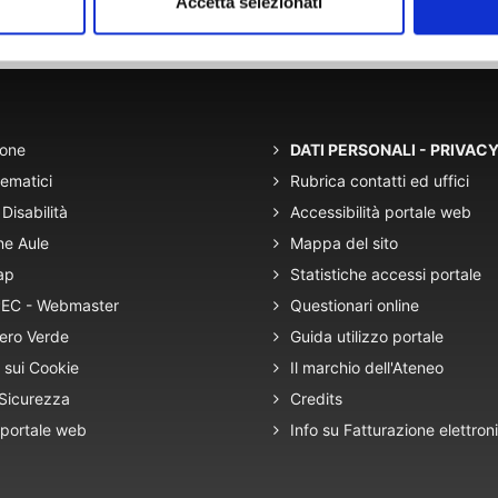
Accetta selezionati
lle 9:00 alle 13:00
ione
DATI PERSONALI - PRIVAC
tematici
Rubrica contatti ed uffici
Disabilità
Accessibilità portale web
ne Aule
Mappa del sito
ap
Statistiche accessi portale
 PEC - Webmaster
Questionari online
ero Verde
Guida utilizzo portale
 sui Cookie
Il marchio dell'Ateneo
 Sicurezza
Credits
 portale web
Info su Fatturazione elettron