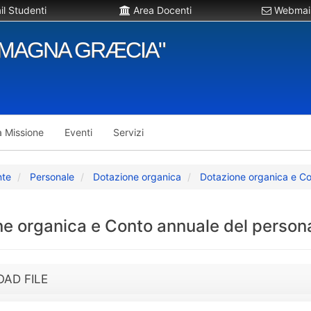
l Studenti
Area Docenti
Webmail
"MAGNA GRÆCIA"
a Missione
Eventi
Servizi
nte
Personale
Dotazione organica
Dotazione organica e Co
e organica e Conto annuale del person
AD FILE