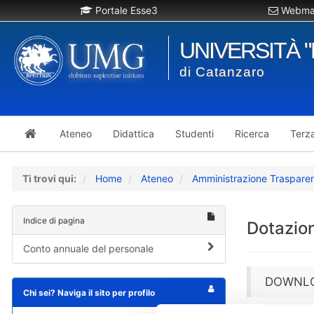
Portale Esse3
Webmai
UNIVERSITÀ 
di Catanzaro
Ateneo
Didattica
Studenti
Ricerca
Terz
Ti trovi qui:
Home
Ateneo
Amministrazione Traspare
Indice di pagina
Dotazion
Conto annuale del personale
DOWNLO
Chi sei? Naviga il sito per profilo