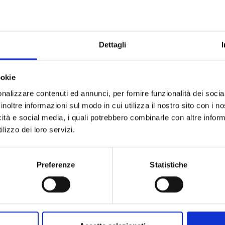
e Tecnico Amministrativo e Bibliotecario
ne organica UMG
otazione organica personale TAB UMG
e Docente e Ricercatore
Dettagli
ookie
NUTI PER QUESTA PAGINA / PAGINE CORRELATE
nalizzare contenuti ed annunci, per fornire funzionalità dei socia
inoltre informazioni sul modo in cui utilizza il nostro sito con i 
nuale del personale
icità e social media, i quali potrebbero combinarle con altre inform
lizzo dei loro servizi.
Preferenze
Statistiche