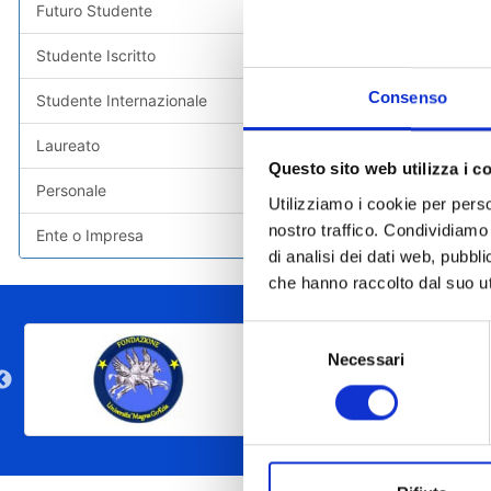
Personal
Futuro Studente
Dotazio
Nuova d
Studente Iscritto
Personal
Consenso
Studente Internazionale
Laureato
Questo sito web utilizza i c
Personale
ALTRI CONTE
Utilizziamo i cookie per perso
nostro traffico. Condividiamo 
Ente o Impresa
Conto an
di analisi dei dati web, pubbl
che hanno raccolto dal suo uti
Selezione
Necessari
del
consenso