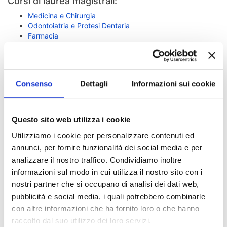
Corsi di laurea magistrali:
Medicina e Chirurgia
Odontoiatria e Protesi Dentaria
Farmacia
Ingegneria Biomedica
Giurisprudenza
Economia Aziendale e Management
Consenso
Dettagli
Informazioni sui cookie
Indice di pagina
Corsi di Laurea A.A. 2015/2016
Questo sito web utilizza i cookie
Concorsi di Ammissione A.A. 2015/2016
Utilizziamo i cookie per personalizzare contenuti ed
annunci, per fornire funzionalità dei social media e per
CdL senza prova selettiva A.A. 2015/2016
analizzare il nostro traffico. Condividiamo inoltre
informazioni sul modo in cui utilizza il nostro sito con i
Chi sei? Naviga il sito per profilo
nostri partner che si occupano di analisi dei dati web,
pubblicità e social media, i quali potrebbero combinarle
Futuro Studente
con altre informazioni che ha fornito loro o che hanno
raccolto dal suo utilizzo dei loro servizi.
Studente Iscritto