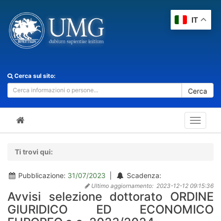
IT
Cerca sul sito:
Cerca
Toggle
navigat
Ti trovi qui:
Pubblicazione:
31/07/2023
|
Scadenza:
Ultimo aggiornamento:
2023-12-12 09:15:36
Avvisi selezione dottorato ORDINE
GIURIDICO ED ECONOMICO