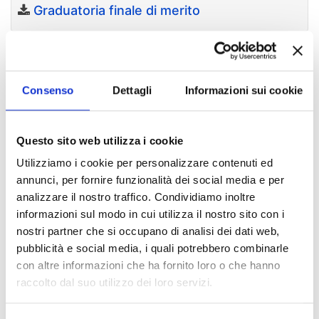
Graduatoria finale di merito
Allegato:
Pubblicato in data:
20/09/2023
Avviso candidati ammessi
Consenso
Dettagli
Informazioni sui cookie
Allegato:
Pubblicato in data:
20/09/2023
Questo sito web utilizza i cookie
Dichiarazione presuntiva di reddito
Utilizziamo i cookie per personalizzare contenuti ed
annunci, per fornire funzionalità dei social media e per
analizzare il nostro traffico. Condividiamo inoltre
Allegato:
Pubblicato in data:
20/09/2023
informazioni sul modo in cui utilizza il nostro sito con i
Dichiarazione di accettazione borsa di
nostri partner che si occupano di analisi dei dati web,
studio PNRR
pubblicità e social media, i quali potrebbero combinarle
con altre informazioni che ha fornito loro o che hanno
raccolto dal suo utilizzo dei loro servizi.
Allegato:
Pubblicato in data:
20/09/2023
Decreto approvazione atti