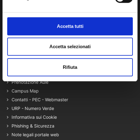
Autovalutazione, valutazione e accr.
Nucleo di Valutazione
Bacheca di Ateneo - Bandi e Concorsi
Accetta tutti
Gare Telematiche (U-Buy) ed Elenco Operatori Economici
Accetta selezionati
Terza Missione
Elenco siti tematici
Rifiuta
Servizi con Disabilità
Prenotazione Aule
Campus Map
Contatti - PEC - Webmaster
URP - Numero Verde
Informativa sui Cookie
Phishing & Sicurezza
Note legali portale web