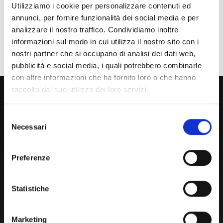
Laureato
Utilizziamo i cookie per personalizzare contenuti ed
annunci, per fornire funzionalità dei social media e per
Personale
analizzare il nostro traffico. Condividiamo inoltre
informazioni sul modo in cui utilizza il nostro sito con i
Ente o Impresa
nostri partner che si occupano di analisi dei dati web,
pubblicità e social media, i quali potrebbero combinarle
con altre informazioni che ha fornito loro o che hanno
800 453 444
raccolto dal suo utilizzo dei loro servizi.
Lun. - Ven. dalle 09:00 alle 18:00 e Sab. dalle 9:00 alle 13:00
Selezione
Necessari
del
consenso
Amministrazione Trasparente
Preferenze
Portale Amministrazione Trasparente (PAT in fase di
migrazione)
Statistiche
Atti di Notifica
Normativa di Ateneo
Marketing
Presidio Qualità