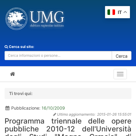
IT
Cerca sul sito:
Cerca
Toggle
navigat
Ti trovi qui:
Pubblicazione:
16/10/2009
Ultimo aggiornamento:
2015-01-26 15:55:01
Programma triennale delle opere
pubbliche 2010-12 dell'Università