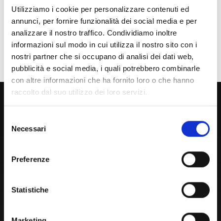
Utilizziamo i cookie per personalizzare contenuti ed
Laureato
annunci, per fornire funzionalità dei social media e per
Personale
analizzare il nostro traffico. Condividiamo inoltre
informazioni sul modo in cui utilizza il nostro sito con i
Ente o Impresa
nostri partner che si occupano di analisi dei dati web,
pubblicità e social media, i quali potrebbero combinarle
con altre informazioni che ha fornito loro o che hanno
raccolto dal suo utilizzo dei loro servizi.
800 453 444
Lun. - Ven. dalle 09:00 alle 18:00 e Sab. dalle 9:00 alle 13:00
Selezione
Necessari
del
consenso
Amministrazione Trasparente
Preferenze
Portale Amministrazione Trasparente (PAT in fase di
migrazione)
Statistiche
Atti di Notifica
Normativa di Ateneo
Marketing