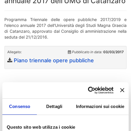
annuale 2017 dell'UMG di Catanzaro
Programma Triennale delle opere pubbliche 2017/2019 e
l'elenco annuale 2017 dell'Università degli Studi Magna Graecia
di Catanzaro, approvato dal Consiglio di amministrazione nella
seduta del 21/12/2016.
Allegato:
Pubblicato in data:
03/03/2017
Piano triennale opere pubbliche
Chi sei? Naviga il sito per profilo
Futuro Studente
Consenso
Dettagli
Informazioni sui cookie
Studente Iscritto
Studente Internazionale
Questo sito web utilizza i cookie