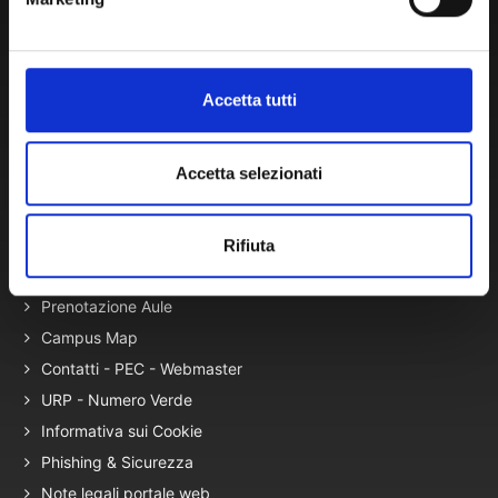
Presidio Qualità
Autovalutazione, valutazione e accr.
Nucleo di Valutazione
Accetta tutti
Bacheca di Ateneo - Bandi e Concorsi
Gare Telematiche (U-Buy) ed Elenco Operatori Economici
Accetta selezionati
Terza Missione
Elenco siti tematici
Rifiuta
Servizi con Disabilità
Prenotazione Aule
Campus Map
Contatti - PEC - Webmaster
URP - Numero Verde
Informativa sui Cookie
Phishing & Sicurezza
Note legali portale web