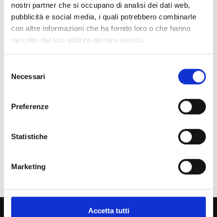
nostri partner che si occupano di analisi dei dati web,
pubblicità e social media, i quali potrebbero combinarle
Indice di pagina
con altre informazioni che ha fornito loro o che hanno
raccolto dal suo utilizzo dei loro servizi.
Chi sei? Naviga il sito per profilo
Selezione
Futuro Studente
Necessari
del
Studente Iscritto
consenso
Preferenze
Studente Internazionale
Laureato
Statistiche
Personale
Marketing
Ente o Impresa
800 453 444
Accetta tutti