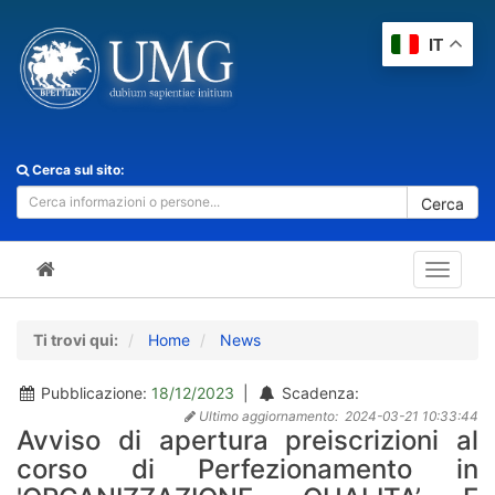
IT
Cerca sul sito:
Cerca
Toggle
navigat
Ti trovi qui:
Home
News
Pubblicazione:
18/12/2023
|
Scadenza:
Ultimo aggiornamento:
2024-03-21 10:33:44
Avviso di apertura preiscrizioni al
corso di Perfezionamento in