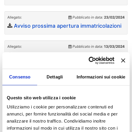
Allegato:
Pubblicato in data:
23/02/2024
Avviso prossima apertura immatricolazioni
Allegato:
Pubblicato in data:
13/03/2024
Avviso apertura immatricolazioni
Allegato:
Pubblicato in data:
13/03/2024
Consenso
Dettagli
Informazioni sui cookie
Elenco idonei
Questo sito web utilizza i cookie
Allegato:
Pubblicato in data:
21/03/2024
Utilizziamo i cookie per personalizzare contenuti ed
Avviso scorrimento graduatoria CODISAN
annunci, per fornire funzionalità dei social media e per
analizzare il nostro traffico. Condividiamo inoltre
informazioni sul modo in cui utilizza il nostro sito con i