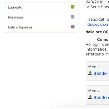
240/2010 -
IV Serie Spe
Laureato
Personale
I candidati 
https://pica.c
Ente o Impresa
dalle ore 00
Comun
·
Ad ogni doma
informatica,
effettuato m
Allegato:
Bando
Allegato:
Bando 