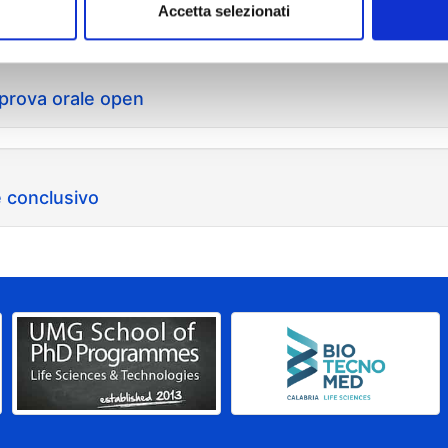
Accetta selezionati
prova orale open
 conclusivo