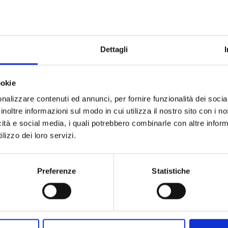
tiva trattamento dati
Dettagli
 Commissione Giudicatrice
ookie
nalizzare contenuti ed annunci, per fornire funzionalità dei socia
inoltre informazioni sul modo in cui utilizza il nostro sito con i 
icità e social media, i quali potrebbero combinarle con altre inform
 Commissione Giudicatrice open
lizzo dei loro servizi.
Preferenze
Statistiche
 n.1
prova orale