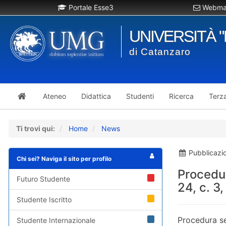
Portale Esse3
Webmai
UNIVERSITÀ 
di Catanzaro
Ateneo
Didattica
Studenti
Ricerca
Terz
Ti trovi qui:
Home
News
Pubblicazi
Chi sei? Naviga il sito per profilo
Procedur
Futuro Studente
24, c. 3
Studente Iscritto
Procedura se
Studente Internazionale