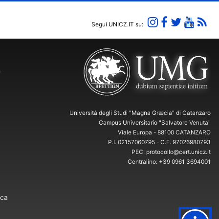
Segui UNICZ.IT su:
Y
Università degli Studi "Magna Græcia" di Catanzaro
Campus Universitario "Salvatore Venuta"
Viale Europa - 88100 CATANZARO
P.I. 02157060795 - C.F. 97026980793
PEC: protocollo@cert.unicz.it
Centralino: +39 0961 3694001
ica