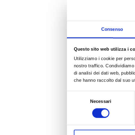
Allegato:
Informa
Consenso
Allegato:
Nomina
Questo sito web utilizza i c
Utilizziamo i cookie per perso
nostro traffico. Condividiamo 
Allegato:
di analisi dei dati web, pubbl
Nomina
che hanno raccolto dal suo uti
Selezione
Allegato:
Necessari
del
Verbale
consenso
Allegato:
Avviso 