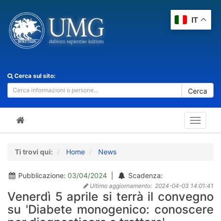
IT
Cerca sul sito:
Cerca
Toggle
navigat
Ti trovi qui:
Home
News
Pubblicazione:
03/04/2024
|
Scadenza:
Ultimo aggiornamento:
2024-04-03 14:01:41
Venerdì 5 aprile si terrà il convegno
su 'Diabete monogenico: conoscere