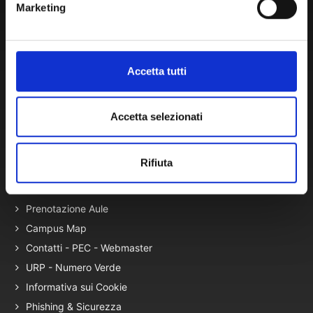
Normativa di Ateneo
Marketing
Presidio Qualità
Autovalutazione, valutazione e accr.
Nucleo di Valutazione
Accetta tutti
Bacheca di Ateneo - Bandi e Concorsi
Gare Telematiche (U-Buy) ed Elenco Operatori Economici
Accetta selezionati
Terza Missione
Rifiuta
Elenco siti tematici
Servizi con Disabilità
Prenotazione Aule
Campus Map
Contatti - PEC - Webmaster
URP - Numero Verde
Informativa sui Cookie
Phishing & Sicurezza