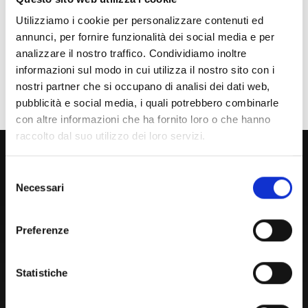
Studente Internazionale
Utilizziamo i cookie per personalizzare contenuti ed
Laureato
annunci, per fornire funzionalità dei social media e per
analizzare il nostro traffico. Condividiamo inoltre
Personale
informazioni sul modo in cui utilizza il nostro sito con i
nostri partner che si occupano di analisi dei dati web,
Ente o Impresa
pubblicità e social media, i quali potrebbero combinarle
con altre informazioni che ha fornito loro o che hanno
raccolto dal suo utilizzo dei loro servizi.
800 453 444
Lun. - Ven. dalle 09:00 alle 18:00 e Sab. dalle 9:00 alle 13:00
Selezione
Necessari
del
consenso
Preferenze
Amministrazione Trasparente
Portale Amministrazione Trasparente (PAT in fase di
Statistiche
migrazione)
Atti di Notifica