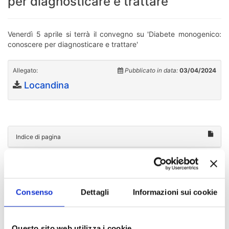
per diagnosticare e trattare'
Venerdì 5 aprile si terrà il convegno su 'Diabete monogenico:
conoscere per diagnosticare e trattare'
Allegato:
Pubblicato in data:
03/04/2024
Locandina
Indice di pagina
Chi sei? Naviga il sito per profilo
Futuro Studente
Consenso
Dettagli
Informazioni sui cookie
Studente Iscritto
Questo sito web utilizza i cookie