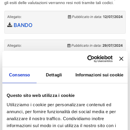
gli esiti delle valutazioni verranno resi noti tramite tali codici.
Allegato:
Pubblicato in data:
12/07/2024
BANDO
Allegato:
Pubblicato in data:
29/07/2024
Avviso - Integrazione requisiti di accesso e
proroga scadenza - insegnamenti di cui al
COD11 e COD12 - SSD ING-IND/09 e ING-
IND/11
Consenso
Dettagli
Informazioni sui cookie
Allegato:
Pubblicato in data:
14/10/2024
Questo sito web utilizza i cookie
Revoca procedure selettive per incarichi da
svolgersi nell'ambito del CdL in Educatore
Utilizziamo i cookie per personalizzare contenuti ed
professionale Servizi per l'infanzia
annunci, per fornire funzionalità dei social media e per
analizzare il nostro traffico. Condividiamo inoltre
informazioni sul modo in cui utilizza il nostro sito con i