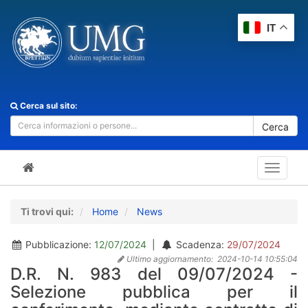
IT
Cerca sul sito:
Cerca
Toggle
navigat
Ti trovi qui:
Home
News
Pubblicazione:
12/07/2024
|
Scadenza:
29/07/2024
Ultimo aggiornamento:
2024-10-14 10:55:04
D.R. N. 983 del 09/07/2024 -
Selezione pubblica per il