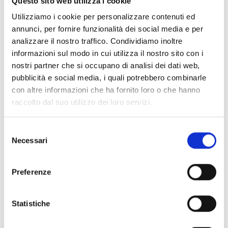
Questo sito web utilizza i cookie
Avviso candidati ammessi
Utilizziamo i cookie per personalizzare contenuti ed
annunci, per fornire funzionalità dei social media e per
Allegato:
Pubblicato in data:
03/09/2024
analizzare il nostro traffico. Condividiamo inoltre
Modulo scelta progetti con indicazione
informazioni sul modo in cui utilizza il nostro sito con i
ordine di priorità
nostri partner che si occupano di analisi dei dati web,
pubblicità e social media, i quali potrebbero combinarle
con altre informazioni che ha fornito loro o che hanno
Allegato:
Pubblicato in data:
03/09/2024
raccolto dal suo utilizzo dei loro servizi.
Dichiarazione presuntiva di reddito
Selezione
Necessari
del
Allegato:
Pubblicato in data:
03/09/2024
consenso
Decreto approvazione atti
Preferenze
Allegato:
Pubblicato in data:
16/09/2024
Statistiche
Modulo accettazione borse PNRR