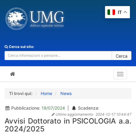
IT
Cerca sul sito:
Cerca
Toggle
navigat
Ti trovi qui:
Home
News
Pubblicazione:
19/07/2024
|
Scadenza:
Ultimo aggiornamento:
2024-12-17 10:44:47
Avvisi Dottorato in PSICOLOGIA a.a.
2024/2025