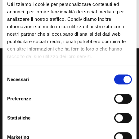
Laureato
Utilizziamo i cookie per personalizzare contenuti ed
annunci, per fornire funzionalità dei social media e per
Personale
analizzare il nostro traffico. Condividiamo inoltre
informazioni sul modo in cui utilizza il nostro sito con i
Ente o Impresa
nostri partner che si occupano di analisi dei dati web,
pubblicità e social media, i quali potrebbero combinarle
con altre informazioni che ha fornito loro o che hanno
raccolto dal suo utilizzo dei loro servizi.
800 453 444
Lun. - Ven. dalle 09:00 alle 18:00 e Sab. dalle 9:00 alle 13:00
Selezione
Necessari
del
consenso
Amministrazione Trasparente
Preferenze
Portale Amministrazione Trasparente (PAT in fase di
migrazione)
Statistiche
Atti di Notifica
Normativa di Ateneo
Marketing