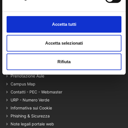
Presidio Qualità
Autovalutazione, valutazione e accr.
Nucleo di Valutazione
Accetta tutti
Bacheca di Ateneo - Bandi e Concorsi
Gare Telematiche (U-Buy) ed Elenco Operatori Economici
Accetta selezionati
Terza Missione
Elenco siti tematici
Rifiuta
Servizi con Disabilità
Prenotazione Aule
Campus Map
Contatti - PEC - Webmaster
URP - Numero Verde
Informativa sui Cookie
Phishing & Sicurezza
Note legali portale web