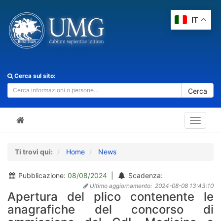
IT
Cerca sul sito:
Cerca
Toggle
navigat
Ti trovi qui:
Home
News
Pubblicazione:
08/08/2024
|
Scadenza:
Ultimo aggiornamento:
2024-08-08 13:43:10
Apertura del plico contenente le
anagrafiche del concorso di