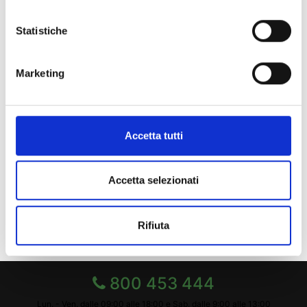
Indice di pagina
Statistiche
Chi sei? Naviga il sito per profilo
Marketing
Futuro Studente
Studente Iscritto
Studente Internazionale
Accetta tutti
Laureato
Accetta selezionati
Personale
Ente o Impresa
Rifiuta
800 453 444
Lun. - Ven. dalle 09:00 alle 18:00 e Sab. dalle 9:00 alle 13:00