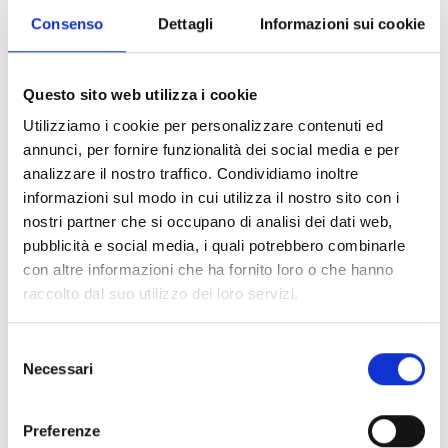
Consenso
Dettagli
Informazioni sui cookie
Allegato:
Pubblicato in data:
24/10/2024
VIII scorrimento di graduatoria
Questo sito web utilizza i cookie
Utilizziamo i cookie per personalizzare contenuti ed
Allegato:
Pubblicato in data:
31/10/2024
annunci, per fornire funzionalità dei social media e per
IX scorrimento di graduatoria
analizzare il nostro traffico. Condividiamo inoltre
informazioni sul modo in cui utilizza il nostro sito con i
nostri partner che si occupano di analisi dei dati web,
Allegato:
Pubblicato in data:
15/11/2024
pubblicità e social media, i quali potrebbero combinarle
X° scorrimento di graduatoria
con altre informazioni che ha fornito loro o che hanno
raccolto dal suo utilizzo dei loro servizi.
Allegato:
Pubblicato in data:
22/11/2024
Selezione
11° scorrimento di graduatoria
Necessari
del
consenso
Preferenze