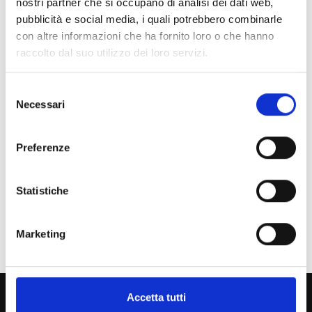
nostri partner che si occupano di analisi dei dati web,
Indice di pagina
pubblicità e social media, i quali potrebbero combinarle
con altre informazioni che ha fornito loro o che hanno
raccolto dal suo utilizzo dei loro servizi.
Chi sei? Naviga il sito per profilo
Futuro Studente
Selezione
Necessari
del
Studente Iscritto
consenso
Studente Internazionale
Preferenze
Laureato
Statistiche
Personale
Ente o Impresa
Marketing
800 453 444
Accetta tutti