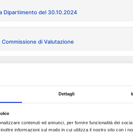
a Dipartimento del 30.10.2024
 Commissione di Valutazione
 Commissione di Valutazione open
Dettagli
prova didattica
ookie
nalizzare contenuti ed annunci, per fornire funzionalità dei socia
prova didattica open
inoltre informazioni sul modo in cui utilizza il nostro sito con i 