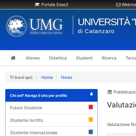
Portale Esse3
Webmai
UNIVERSITÀ 
di Catanzaro
Ateneo
Didattica
Studenti
Ricerca
Terz
Ti trovi qui:
Home
News
Pubblicazi
Chi sei? Naviga il sito per profilo
Valutazi
Futuro Studente
Studente Iscritto
Valutazione fi
Studente Internazionale