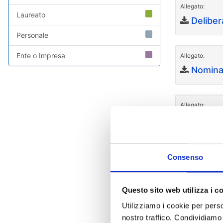
Allegato:
Laureato
Deliber
Personale
Ente o Impresa
Allegato:
Nomina
Allegato:
Nomina
Allegato:
Consenso
Avviso 
Questo sito web utilizza i c
Allegato:
Utilizziamo i cookie per perso
Avviso 
nostro traffico. Condividiamo 