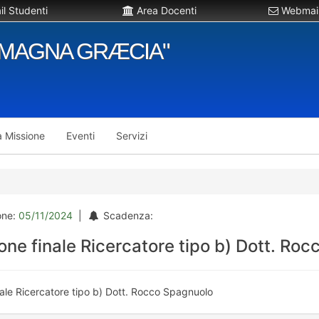
l Studenti
Area Docenti
Webmail
"MAGNA GRÆCIA"
a Missione
Eventi
Servizi
one:
05/11/2024
|
Scadenza:
one finale Ricercatore tipo b) Dott. Ro
nale Ricercatore tipo b) Dott. Rocco Spagnuolo