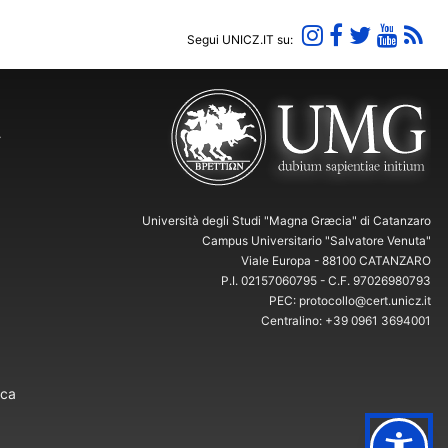
Segui UNICZ.IT su:
Y
Università degli Studi "Magna Græcia" di Catanzaro
Campus Universitario "Salvatore Venuta"
Viale Europa - 88100 CATANZARO
P.I. 02157060795 - C.F. 97026980793
PEC: protocollo@cert.unicz.it
Centralino: +39 0961 3694001
ica