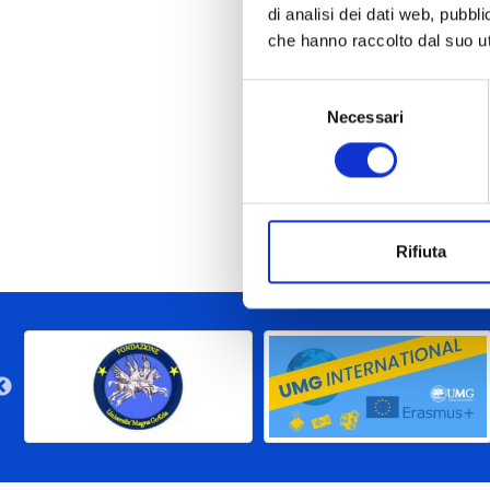
di analisi dei dati web, pubbl
che hanno raccolto dal suo uti
Allegato:
Selezione
Avviso 
Necessari
del
consenso
Allegato:
Avviso
Rifiuta