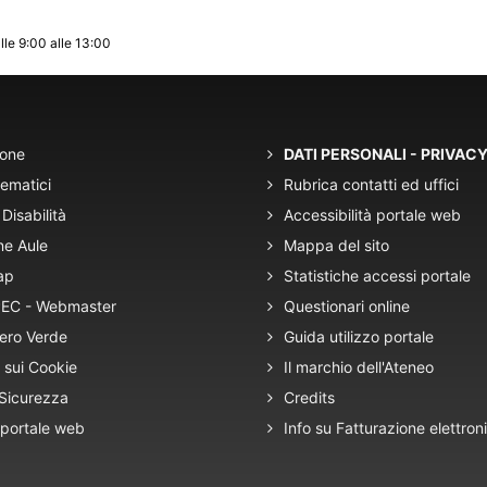
lle 9:00 alle 13:00
ione
DATI PERSONALI - PRIVAC
tematici
Rubrica contatti ed uffici
Disabilità
Accessibilità portale web
ne Aule
Mappa del sito
ap
Statistiche accessi portale
 PEC - Webmaster
Questionari online
ero Verde
Guida utilizzo portale
 sui Cookie
Il marchio dell'Ateneo
 Sicurezza
Credits
 portale web
Info su Fatturazione elettron