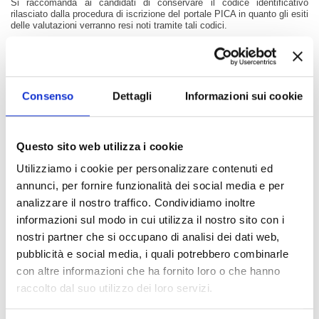
Si raccomanda ai candidati di conservare il codice identificativo
rilasciato dalla procedura di iscrizione del portale PICA in quanto gli esiti
delle valutazioni verranno resi noti tramite tali codici.
Allegato:
Pubblicato in data:
10/02/2025
BANDO
Consenso
Dettagli
Informazioni sui cookie
Questo sito web utilizza i cookie
Indice di pagina
Utilizziamo i cookie per personalizzare contenuti ed
annunci, per fornire funzionalità dei social media e per
analizzare il nostro traffico. Condividiamo inoltre
Chi sei? Naviga il sito per profilo
informazioni sul modo in cui utilizza il nostro sito con i
nostri partner che si occupano di analisi dei dati web,
Futuro Studente
pubblicità e social media, i quali potrebbero combinarle
Studente Iscritto
con altre informazioni che ha fornito loro o che hanno
raccolto dal suo utilizzo dei loro servizi.
Studente Internazionale