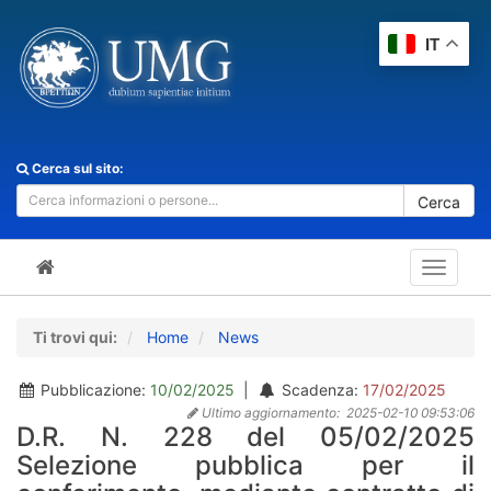
IT
Cerca sul sito:
Cerca
Toggle
navigat
Ti trovi qui:
Home
News
Pubblicazione:
10/02/2025
|
Scadenza:
17/02/2025
Ultimo aggiornamento:
2025-02-10 09:53:06
D.R. N. 228 del 05/02/2025
Selezione pubblica per il