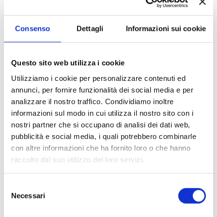
Allegato:
Pubblicato in data:
20/10/2025
Nomina Commissione Giudicatrice open
Consenso
Dettagli
Informazioni sui cookie
Allegato:
Pubblicato in data:
21/11/2025
Questo sito web utilizza i cookie
Verbale N.1
Utilizziamo i cookie per personalizzare contenuti ed
annunci, per fornire funzionalità dei social media e per
Allegato:
Pubblicato in data:
21/11/2025
analizzare il nostro traffico. Condividiamo inoltre
Avviso prova orale
informazioni sul modo in cui utilizza il nostro sito con i
nostri partner che si occupano di analisi dei dati web,
pubblicità e social media, i quali potrebbero combinarle
Allegato:
Pubblicato in data:
21/11/2025
con altre informazioni che ha fornito loro o che hanno
Avviso prova orale open
raccolto dal suo utilizzo dei loro servizi.
Selezione
Allegato:
Pubblicato in data:
19/02/2026
Necessari
del
Verbale conclusivo
consenso