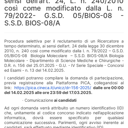
sensi dell’art. 24, L. n. 240/2010
così come modificato dalla L. n.
79/2022- G.S.D. 05/BIOS-08 -
S.S.D. BIOS-08/A
Procedura selettiva per il reclutamento di un Ricercatore a
tempo determinato, ai sensi dell’art. 24 della legge 30 dicembre
2010, n. 240 così come modificato dalla l. n. 79/2022 – G.S.D.
05/BIOS-08 Biologia Molecolare – S.S.D. BIOS-08/A
Biologia
Molecolare - Dipartimento di Scienze Mediche e Chirurgiche -
D.R. n. 156 del 25.01.2025 - G.U. - IV Serie Speciale - Concorsi
ed Esami - n. 13 del 14.02.2025.
I candidati potranno compilare la domanda di partecipazione,
previa registrazione alla Piattaforma PICA, collegandosi al
link:
https://pica.cineca.it/unicz/dr-156-2025/
dalle ore 00:00
del 14.02.2025 alle ore 23:59 del 17.03.2025.
· Comunicazione
ai candidati
Ad ogni domanda verrà attribuito un numero identificativo (ID)
che, unitamente al codice concorso indicato nell’applicazione
informatica, dovrà essere specificato per qualsiasi
comunicazione successiva. Parimenti, ogni avviso inerente ai
candidati, sarà effettuato mediante identificativo (ID).