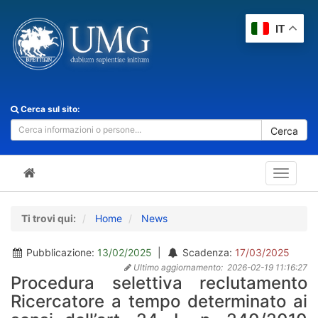
IT
Cerca sul sito:
Cerca
Toggle
navigat
Ti trovi qui:
Home
News
Pubblicazione:
13/02/2025
|
Scadenza:
17/03/2025
Ultimo aggiornamento:
2026-02-19 11:16:27
Procedura selettiva reclutamento
Ricercatore a tempo determinato ai