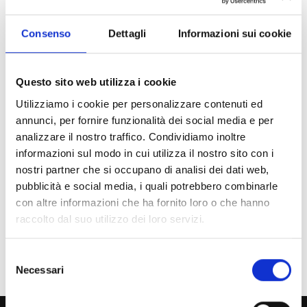
Consenso
Dettagli
Informazioni sui cookie
Indice di pagina
Questo sito web utilizza i cookie
Chi sei? Naviga il sito per profilo
Utilizziamo i cookie per personalizzare contenuti ed
Futuro Studente
annunci, per fornire funzionalità dei social media e per
analizzare il nostro traffico. Condividiamo inoltre
Studente Iscritto
informazioni sul modo in cui utilizza il nostro sito con i
Studente Internazionale
nostri partner che si occupano di analisi dei dati web,
pubblicità e social media, i quali potrebbero combinarle
Laureato
con altre informazioni che ha fornito loro o che hanno
raccolto dal suo utilizzo dei loro servizi.
Personale
Ente o Impresa
Selezione
Necessari
del
consenso