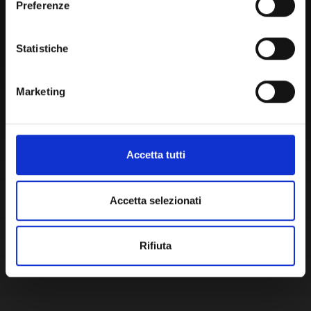
Preferenze
800 453 444
Lun. - Ven. dalle 09:00 alle 18:00 e Sab. dalle 9:00 alle 13:00
Statistiche
Marketing
Amministrazione Trasparente
Portale Amministrazione Trasparente (PAT in fase di
migrazione)
Atti di Notifica
Accetta tutti
Normativa di Ateneo
Presidio Qualità
Accetta selezionati
Autovalutazione, valutazione e accr.
Nucleo di Valutazione
Rifiuta
Bacheca di Ateneo - Bandi e Concorsi
Gare Telematiche (U-Buy) ed Elenco Operatori Economici