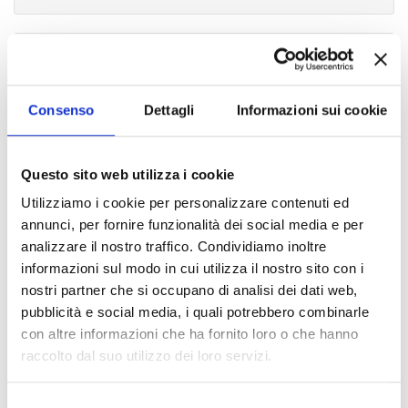
Allegato:
Pubblicato in data:
24/06/2025
Ordinanza ministeriale n. 428 del
19.06.2025
Consenso
Dettagli
Informazioni sui cookie
Questo sito web utilizza i cookie
Indice di pagina
Utilizziamo i cookie per personalizzare contenuti ed
annunci, per fornire funzionalità dei social media e per
Chi sei? Naviga il sito per profilo
analizzare il nostro traffico. Condividiamo inoltre
informazioni sul modo in cui utilizza il nostro sito con i
Futuro Studente
nostri partner che si occupano di analisi dei dati web,
pubblicità e social media, i quali potrebbero combinarle
Studente Iscritto
con altre informazioni che ha fornito loro o che hanno
Studente Internazionale
raccolto dal suo utilizzo dei loro servizi.
Laureato
Selezione