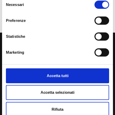
Necessari
del
Personale
consenso
Ente o Impresa
Preferenze
Statistiche
800 453 444
Lun. - Ven. dalle 09:00 alle 18:00 e Sab. dalle 9:00 alle 13:00
Marketing
Amministrazione Trasparente
Accetta tutti
Portale Amministrazione Trasparente (PAT in fase di
migrazione)
Accetta selezionati
Atti di Notifica
Normativa di Ateneo
Presidio Qualità
Rifiuta