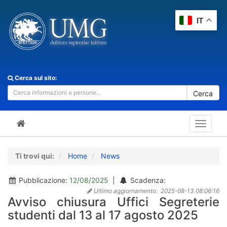
IT
Cerca sul sito:
Cerca
Toggle
navigat
Ti trovi qui:
Home
News
Pubblicazione:
12/08/2025
|
Scadenza:
Ultimo aggiornamento:
2025-08-13 08:06:16
Avviso chiusura Uffici Segreterie
studenti dal 13 al 17 agosto 2025