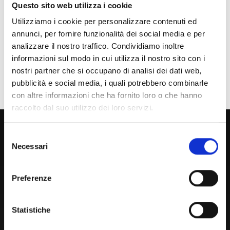
Questo sito web utilizza i cookie
Studente Internazionale
Utilizziamo i cookie per personalizzare contenuti ed
annunci, per fornire funzionalità dei social media e per
Laureato
analizzare il nostro traffico. Condividiamo inoltre
Personale
informazioni sul modo in cui utilizza il nostro sito con i
nostri partner che si occupano di analisi dei dati web,
Ente o Impresa
pubblicità e social media, i quali potrebbero combinarle
con altre informazioni che ha fornito loro o che hanno
raccolto dal suo utilizzo dei loro servizi.
800 453 444
Selezione
Lun. - Ven. dalle 09:00 alle 18:00 e Sab. dalle 9:00 alle 13:00
Necessari
del
consenso
Preferenze
Amministrazione Trasparente
Portale Amministrazione Trasparente (PAT in fase di
Statistiche
migrazione)