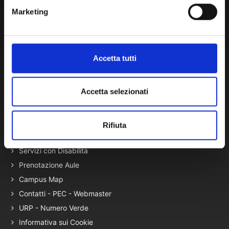
Atti di Notifica
Marketing
Normativa di Ateneo
Presidio Qualità
Autovalutazione, valutazione e accr.
Accetta tutti
Nucleo di Valutazione
Bacheca di Ateneo - Bandi e Concorsi
Gare Telematiche (U-Buy) ed Elenco Operatori Economici
Accetta selezionati
Terza Missione
Rifiuta
Elenco siti tematici
Servizi con Disabilità
Prenotazione Aule
Campus Map
Contatti - PEC - Webmaster
URP - Numero Verde
Informativa sui Cookie