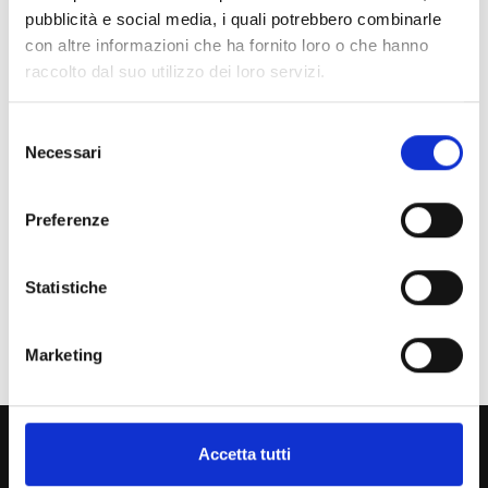
Indice di pagina
pubblicità e social media, i quali potrebbero combinarle
con altre informazioni che ha fornito loro o che hanno
raccolto dal suo utilizzo dei loro servizi.
Chi sei? Naviga il sito per profilo
Futuro Studente
Selezione
Necessari
del
Studente Iscritto
consenso
Studente Internazionale
Preferenze
Laureato
Statistiche
Personale
Ente o Impresa
Marketing
800 453 444
Accetta tutti
Lun. - Ven. dalle 09:00 alle 18:00 e Sab. dalle 9:00 alle 13:00