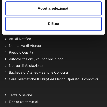
Accetta selezionati
Amministrazione Trasparente
Rifiuta
Portale Amministrazione Trasparente (PAT in fase di
migrazione)
Atti di Notifica
Normativa di Ateneo
Presidio Qualità
Autovalutazione, valutazione e accr.
Nucleo di Valutazione
Bacheca di Ateneo - Bandi e Concorsi
Gare Telematiche (U-Buy) ed Elenco Operatori Economici
Terza Missione
Elenco siti tematici