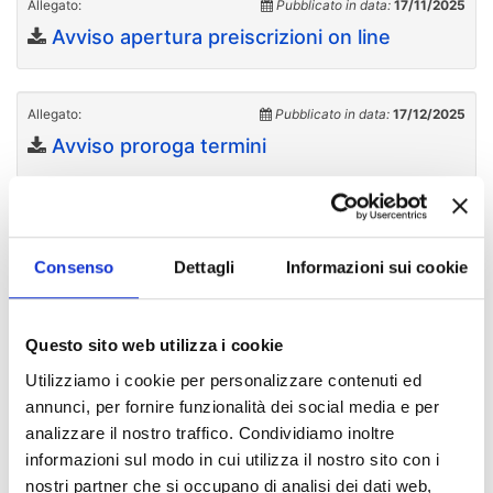
Allegato:
Pubblicato in data:
17/11/2025
Avviso apertura preiscrizioni on line
Allegato:
Pubblicato in data:
17/12/2025
Avviso proroga termini
Allegato:
Pubblicato in data:
06/02/2026
MANCATA ATTIVAZIONE CORSO DI
Consenso
Dettagli
Informazioni sui cookie
AGGIORNAMENTO
Questo sito web utilizza i cookie
Allegato:
Pubblicato in data:
06/02/2026
Utilizziamo i cookie per personalizzare contenuti ed
MODULO RIMBORSO
annunci, per fornire funzionalità dei social media e per
analizzare il nostro traffico. Condividiamo inoltre
informazioni sul modo in cui utilizza il nostro sito con i
nostri partner che si occupano di analisi dei dati web,