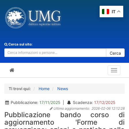
IT
Cerca sul sito:
Cerca
Toggle
navigat
Ti trovi qui:
Home
News
Pubblicazione:
17/11/2025
|
Scadenza:
17/12/2025
Ultimo aggiornamento:
2026-02-06 12:12:28
Pubblicazione bando corso di
aggiornamento 'Forme di