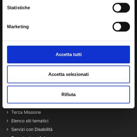
Statistiche
Amministrazione Trasparente
Portale Amministrazione Trasparente (PAT in fase di
Marketing
migrazione)
Atti di Notifica
Normativa di Ateneo
Accetta tutti
Presidio Qualità
Autovalutazione, valutazione e accr.
Accetta selezionati
Nucleo di Valutazione
Bacheca di Ateneo - Bandi e Concorsi
Gare Telematiche (U-Buy) ed Elenco Operatori Economici
Rifiuta
Terza Missione
Elenco siti tematici
Servizi con Disabilità