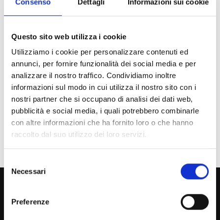
Consenso
Dettagli
Informazioni sui cookie
Chi sei? Naviga il sito per profilo
Futuro Studente
Questo sito web utilizza i cookie
Utilizziamo i cookie per personalizzare contenuti ed
Studente Iscritto
annunci, per fornire funzionalità dei social media e per
analizzare il nostro traffico. Condividiamo inoltre
Studente Internazionale
informazioni sul modo in cui utilizza il nostro sito con i
Laureato
nostri partner che si occupano di analisi dei dati web,
pubblicità e social media, i quali potrebbero combinarle
Personale
con altre informazioni che ha fornito loro o che hanno
raccolto dal suo utilizzo dei loro servizi.
Ente o Impresa
Selezione
Necessari
del
800 453 444
consenso
Lun. - Ven. dalle 09:00 alle 18:00 e Sab. dalle 9:00 alle 13:00
Preferenze