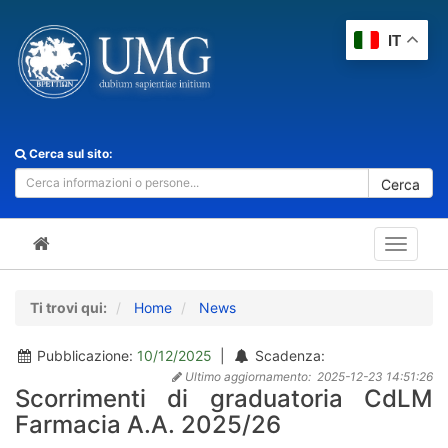
IT
Cerca sul sito:
Cerca
Toggle
navigat
Ti trovi qui:
Home
News
Pubblicazione:
10/12/2025
|
Scadenza:
Ultimo aggiornamento:
2025-12-23 14:51:26
Scorrimenti di graduatoria CdLM
Farmacia A.A. 2025/26