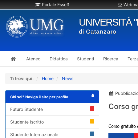
Portale Esse3
Webmai
UNIVERSITÀ 
di Catanzaro
Ateneo
Didattica
Studenti
Ricerca
Terz
Ti trovi qui:
Home
News
Pubblicazi
Chi sei? Naviga il sito per profilo
Corso gr
Futuro Studente
Studente Iscritto
Corso gratuito 
Studente Internazionale