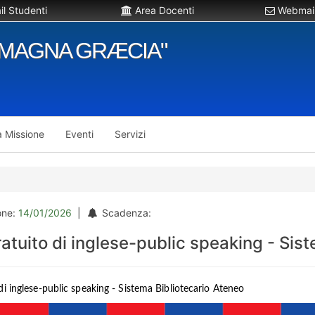
l Studenti
Area Docenti
Webmail
"MAGNA GRÆCIA"
a Missione
Eventi
Servizi
one:
14/01/2026
|
Scadenza:
atuito di inglese-public speaking - Sis
di inglese-public speaking - Sistema Bibliotecario Ateneo