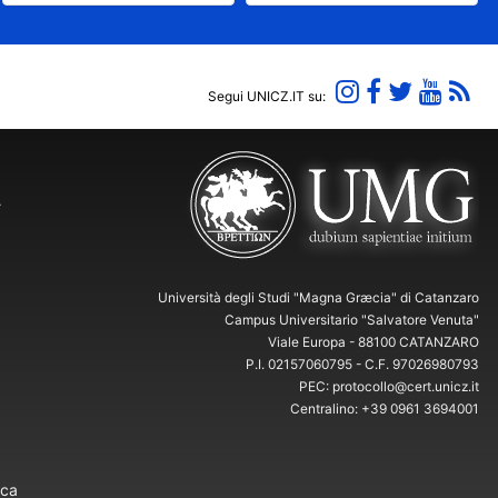
Segui UNICZ.IT su:
Y
Università degli Studi "Magna Græcia" di Catanzaro
Campus Universitario "Salvatore Venuta"
Viale Europa - 88100 CATANZARO
P.I. 02157060795 - C.F. 97026980793
PEC: protocollo@cert.unicz.it
Centralino: +39 0961 3694001
ica