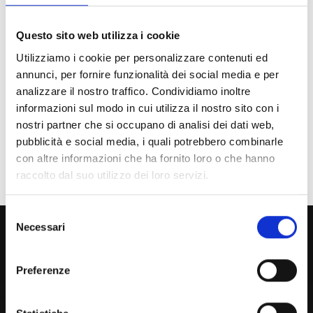
Futuro Studente
Questo sito web utilizza i cookie
Studente Iscritto
Utilizziamo i cookie per personalizzare contenuti ed
annunci, per fornire funzionalità dei social media e per
Studente Internazionale
analizzare il nostro traffico. Condividiamo inoltre
Laureato
informazioni sul modo in cui utilizza il nostro sito con i
nostri partner che si occupano di analisi dei dati web,
Personale
pubblicità e social media, i quali potrebbero combinarle
con altre informazioni che ha fornito loro o che hanno
Ente o Impresa
raccolto dal suo utilizzo dei loro servizi.
Selezione
800 453 444
Necessari
del
consenso
Lun. - Ven. dalle 09:00 alle 18:00 e Sab. dalle 9:00 alle 13:00
Preferenze