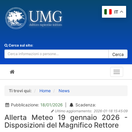
IT
Cerca sul sito:
Cerca
Toggle
navigat
Ti trovi qui:
Home
News
Pubblicazione:
18/01/2026
|
Scadenza:
Ultimo aggiornamento:
2026-01-18 15:45:09
Allerta Meteo 19 gennaio 2026 -
Disposizioni del Magnifico Rettore