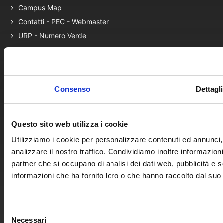
Campus Map
Contatti - PEC - Webmaster
URP - Numero Verde
Informativa sui Cookie
Phishing & Sicurezza
Note legali portale web
Consenso
Dettagli
DATI PERSONALI - PRIVACY
Questo sito web utilizza i cookie
Rubrica contatti ed uffici
Accessibilità portale web
Utilizziamo i cookie per personalizzare contenuti ed annunci, 
analizzare il nostro traffico. Condividiamo inoltre informazioni 
Mappa del sito
partner che si occupano di analisi dei dati web, pubblicità e 
Statistiche accessi portale
informazioni che ha fornito loro o che hanno raccolto dal suo u
Questionari online
Guida utilizzo portale
Il marchio dell'Ateneo
Selezione
Necessari
del
Credits