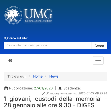
Cerca sul sito:
Cerca
Toggle
navigat
Ti trovi qui:
Home
News
Pubblicazione:
27/01/2026
|
Scadenza:
Ultimo aggiornamento:
2026-01-27 09:25:24
'I giovani, custodi della memoria' -
28 gennaio alle ore 9.30 - DIGES