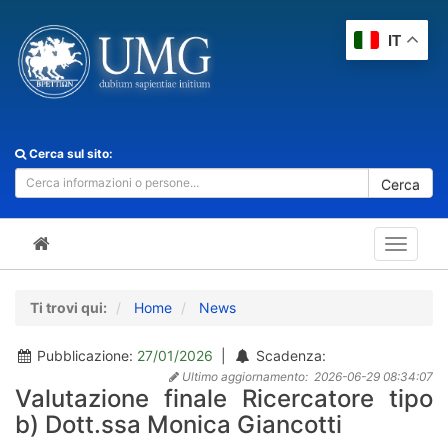
IT
Cerca sul sito:
Cerca
Toggle
navigat
Ti trovi qui:
Home
News
Pubblicazione:
27/01/2026
|
Scadenza:
Ultimo aggiornamento:
2026-06-29 08:34:07
Valutazione finale Ricercatore tipo
b) Dott.ssa Monica Giancotti