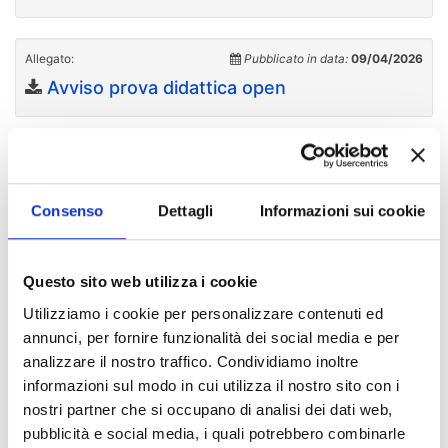
Allegato:
Pubblicato in data:
09/04/2026
Avviso prova didattica open
Allegato:
Pubblicato in data:
29/06/2026
Avviso esito procedura
Consenso
Dettagli
Informazioni sui cookie
Allegato:
Pubblicato in data:
29/06/2026
Questo sito web utilizza i cookie
Avviso esito procedura open
Utilizziamo i cookie per personalizzare contenuti ed
annunci, per fornire funzionalità dei social media e per
analizzare il nostro traffico. Condividiamo inoltre
informazioni sul modo in cui utilizza il nostro sito con i
Indice di pagina
nostri partner che si occupano di analisi dei dati web,
pubblicità e social media, i quali potrebbero combinarle