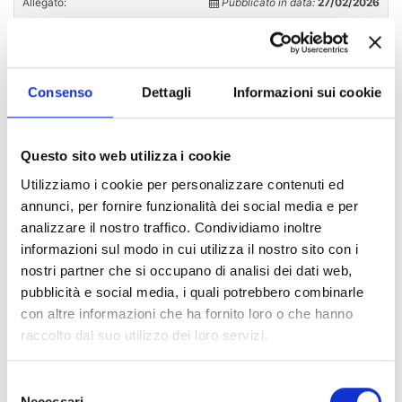
Allegato:
Pubblicato in data:
27/02/2026
Decreto Rettorale di proclamazione dei
Presidenti dei Consigli dei Corsi di Studio per
il triennio 2025 -2028.
Consenso
Dettagli
Informazioni sui cookie
Indice di pagina
Questo sito web utilizza i cookie
Utilizziamo i cookie per personalizzare contenuti ed
annunci, per fornire funzionalità dei social media e per
Chi sei? Naviga il sito per profilo
analizzare il nostro traffico. Condividiamo inoltre
Futuro Studente
informazioni sul modo in cui utilizza il nostro sito con i
nostri partner che si occupano di analisi dei dati web,
Studente Iscritto
pubblicità e social media, i quali potrebbero combinarle
con altre informazioni che ha fornito loro o che hanno
Studente Internazionale
raccolto dal suo utilizzo dei loro servizi.
Laureato
Selezione
Personale
Necessari