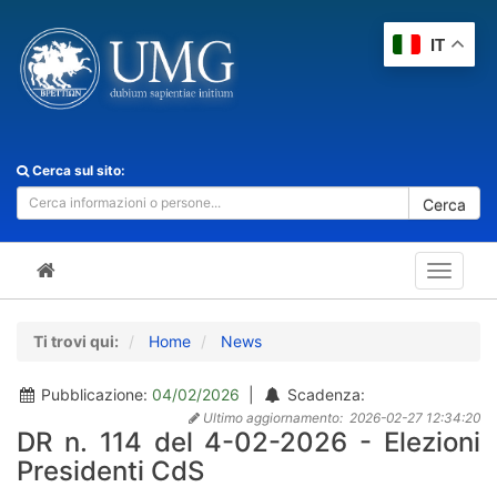
IT
Cerca sul sito:
Cerca
Toggle
navigat
Ti trovi qui:
Home
News
Pubblicazione:
04/02/2026
|
Scadenza:
Ultimo aggiornamento:
2026-02-27 12:34:20
DR n. 114 del 4-02-2026 - Elezioni
Presidenti CdS