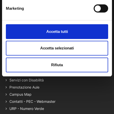
Atti di Notifica
Marketing
Normativa di Ateneo
Presidio Qualità
Autovalutazione, valutazione e accr.
Accetta tutti
Nucleo di Valutazione
Bacheca di Ateneo - Bandi e Concorsi
Accetta selezionati
Gare Telematiche (U-Buy) ed Elenco Operatori Economici
Rifiuta
Terza Missione
Elenco siti tematici
Servizi con Disabilità
Prenotazione Aule
Campus Map
Contatti - PEC - Webmaster
URP - Numero Verde