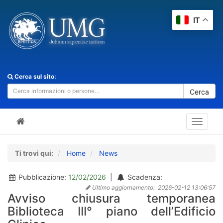
IT
Cerca sul sito:
Cerca
Toggle
navigat
Ti trovi qui:
Home
News
Pubblicazione:
12/02/2026
|
Scadenza:
Ultimo aggiornamento:
2026-02-12 13:06:57
Avviso chiusura temporanea
Biblioteca III° piano dell’Edificio