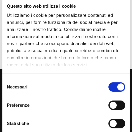
Studente Iscritto
Questo sito web utilizza i cookie
Studente Internazionale
Utilizziamo i cookie per personalizzare contenuti ed
annunci, per fornire funzionalità dei social media e per
Laureato
analizzare il nostro traffico. Condividiamo inoltre
informazioni sul modo in cui utilizza il nostro sito con i
Personale
nostri partner che si occupano di analisi dei dati web,
Ente o Impresa
pubblicità e social media, i quali potrebbero combinarle
con altre informazioni che ha fornito loro o che hanno
raccolto dal suo utilizzo dei loro servizi.
800 453 444
Selezione
Necessari
Lun. - Ven. dalle 09:00 alle 18:00 e Sab. dalle 9:00 alle 13:00
del
consenso
Preferenze
Amministrazione Trasparente
Portale Amministrazione Trasparente (PAT in fase di
Statistiche
migrazione)