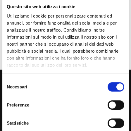
Studente Iscritto
Questo sito web utilizza i cookie
Studente Internazionale
Utilizziamo i cookie per personalizzare contenuti ed
annunci, per fornire funzionalità dei social media e per
Laureato
analizzare il nostro traffico. Condividiamo inoltre
informazioni sul modo in cui utilizza il nostro sito con i
Personale
nostri partner che si occupano di analisi dei dati web,
pubblicità e social media, i quali potrebbero combinarle
Ente o Impresa
con altre informazioni che ha fornito loro o che hanno
raccolto dal suo utilizzo dei loro servizi.
800 453 444
Selezione
Necessari
del
Lun. - Ven. dalle 09:00 alle 18:00 e Sab. dalle 9:00 alle 13:00
consenso
Preferenze
Amministrazione Trasparente
Portale Amministrazione Trasparente (PAT in fase di
Statistiche