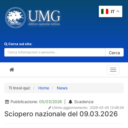
IT
Cerca sul sito:
Cerca
Toggle
navigat
Ti trovi qui:
Home
News
Pubblicazione:
05/03/2026
|
Scadenza:
Ultimo aggiornamento:
2026-03-05 13:06:36
Sciopero nazionale del 09.03.2026