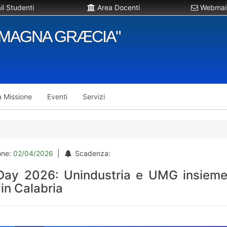
l Studenti
Area Docenti
Webmail
"MAGNA GRÆCIA"
a Missione
Eventi
Servizi
one:
02/04/2026
|
Scadenza:
Day 2026: Unindustria e UMG insieme 
in Calabria