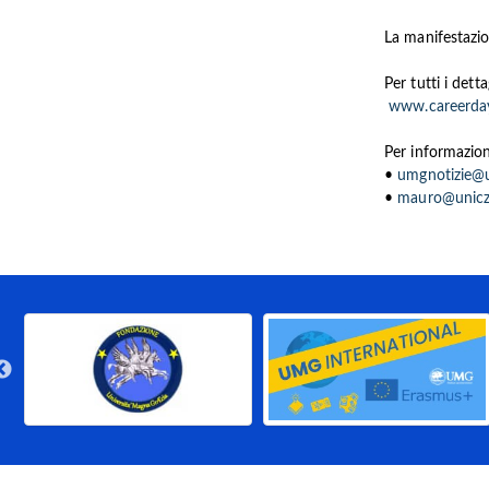
La manifestazio
Per tutti i dett
www.careerdayu
Per informazioni
•
umgnotizie@u
•
mauro@unicz.