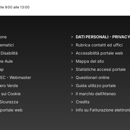
lle 9:00 alle 13:00
ione
DATI PERSONALI - PRIVAC
tematici
Rubrica contatti ed uffici
Disabilità
Accessibilità portale web
ne Aule
Mappa del sito
ap
Statistiche accessi portale
 PEC - Webmaster
Questionari online
ero Verde
Guida utilizzo portale
 sui Cookie
Il marchio dell'Ateneo
 Sicurezza
Credits
 portale web
Info su Fatturazione elettron