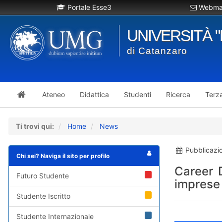
Portale Esse3
Webmai
UNIVERSITÀ 
di Catanzaro
Ateneo
Didattica
Studenti
Ricerca
Terz
Ti trovi qui:
Home
News
Pubblicazi
Chi sei? Naviga il sito per profilo
Career 
Futuro Studente
imprese 
Studente Iscritto
Studente Internazionale