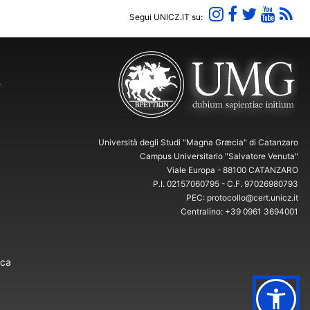
Segui UNICZ.IT su:
Y
Università degli Studi "Magna Græcia" di Catanzaro
Campus Universitario "Salvatore Venuta"
Viale Europa - 88100 CATANZARO
P.I. 02157060795 - C.F. 97026980793
PEC: protocollo@cert.unicz.it
Centralino: +39 0961 3694001
ica