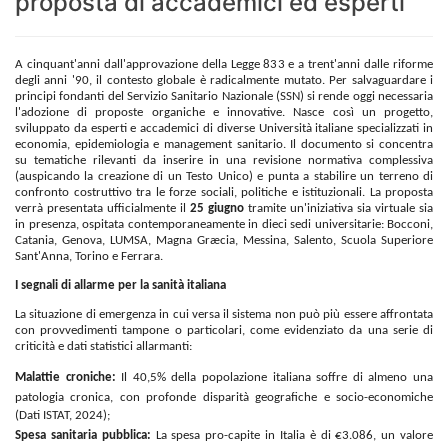
proposta di accademici ed esperti
A cinquant'anni dall'approvazione della Legge 833 e a trent'anni dalle riforme
degli anni '90, il contesto globale è radicalmente mutato. Per salvaguardare i
principi fondanti del Servizio Sanitario Nazionale (SSN) si rende oggi necessaria
l'adozione di proposte organiche e innovative. Nasce così un progetto,
sviluppato da esperti e accademici di diverse Università italiane specializzati in
economia, epidemiologia e management sanitario. Il documento si concentra
su tematiche rilevanti da inserire in una revisione normativa complessiva
(auspicando la creazione di un Testo Unico) e punta a stabilire un terreno di
confronto costruttivo tra le forze sociali, politiche e istituzionali. La proposta
verrà presentata ufficialmente il
25 giugno
tramite un'iniziativa sia virtuale sia
in presenza, ospitata contemporaneamente in dieci sedi universitarie: Bocconi,
Catania, Genova, LUMSA, Magna Græcia, Messina, Salento, Scuola Superiore
Sant'Anna, Torino e Ferrara.
I segnali di allarme per la sanità italiana
La situazione di emergenza in cui versa il sistema non può più essere affrontata
con provvedimenti tampone o particolari, come evidenziato da una serie di
criticità e dati statistici allarmanti:
Malattie croniche:
Il 40,5% della popolazione italiana soffre di almeno una
patologia cronica, con profonde disparità geografiche e socio-economiche
(Dati ISTAT, 2024);
Spesa sanitaria pubblica:
La spesa pro-capite in Italia è di €3.086, un valore