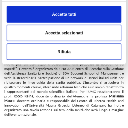
apposito albo nazionale. Il loro trattamento economico sarà allineato a quello
dei dirigenti apicali dello Stato, così ripartito: una quota fissa pari al 70%, il
15% variabile legato al raggiungimento degli obiettivi e il restante 15%
Accetta tutti
commisurato alla complessità dell'Azienda da gestire. Verranno infine previsti
incentivi ad hoc per favorire la mobilità dei manager tra le regioni,
indirizzandoli in particolare verso i territori caratterizzati da un minor capitale
istituzionale e manageriale.
Accetta selezionati
Sanità, tempo di riforme: il 25 giugno accademici ed esperti a confronto per
un SSN equo e sostenibile
Il futuro del Servizio Sanitario Nazionale è al centro di un evento nazionale in
Rifiuta
programma
giovedì 25 giugno 2026
, dalle ore 10.00 alle ore 12.00, che si terrà
in modalità
online.
Nel corso dell’iniziativa sarà presentato il documento
"Idee
nuove per un SSN equo e sostenibile: una proposta di accademici ed
esperti"
. L'evento è organizzato dal CERGAS (Centro di Ricerche sulla Gestione
dell'Assistenza Sanitaria e Sociale) di SDA Bocconi School of Management e
vede la straordinaria partecipazione di un network di atenei italiani uniti per
ridisegnare le linee guida della sanità pubblica. L'incontro si articolerà in
quattro momenti chiave, alternando relazioni tecniche a un ampio dibattito tra
i rappresentanti del mondo scientifico italiano. Per l’UMG relazioneranno il
prof.
Rocco Reina
, docente ordinario dell’Ateneo, e la prof.ssa
Marianna
Mauro
, docente ordinaria e responsabile del Centro di Ricerca Health and
Innovation dell’Università Magna Graecia. L’Ateneo di Catanzaro ha inoltre
organizzato una tavola rotonda sui temi della sanità che avrà luogo a margine
dell’evento nazionale.