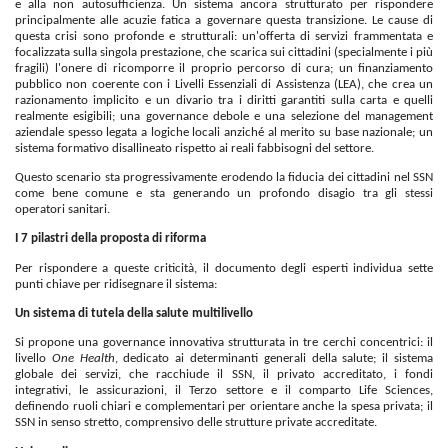
e alla non autosufficienza. Un sistema ancora strutturato per rispondere
principalmente alle acuzie fatica a governare questa transizione. Le cause di
questa crisi sono profonde e strutturali: un'offerta di servizi frammentata e
focalizzata sulla singola prestazione, che scarica sui cittadini (specialmente i più
fragili) l'onere di ricomporre il proprio percorso di cura; un finanziamento
pubblico non coerente con i Livelli Essenziali di Assistenza (LEA), che crea un
razionamento implicito e un divario tra i diritti garantiti sulla carta e quelli
realmente esigibili; una governance debole e una selezione del management
aziendale spesso legata a logiche locali anziché al merito su base nazionale; un
sistema formativo disallineato rispetto ai reali fabbisogni del settore.
Questo scenario sta progressivamente erodendo la fiducia dei cittadini nel SSN
come bene comune e sta generando un profondo disagio tra gli stessi
operatori sanitari.
I 7 pilastri della proposta di riforma
Per rispondere a queste criticità, il documento degli esperti individua sette
punti chiave per ridisegnare il sistema:
Un sistema di tutela della salute multilivello
Si propone una governance innovativa strutturata in tre cerchi concentrici: il
livello
One Health
, dedicato ai determinanti generali della salute; il sistema
globale dei servizi, che racchiude il SSN, il privato accreditato, i fondi
integrativi, le assicurazioni, il Terzo settore e il comparto Life Sciences,
definendo ruoli chiari e complementari per orientare anche la spesa privata; il
SSN in senso stretto, comprensivo delle strutture private accreditate.