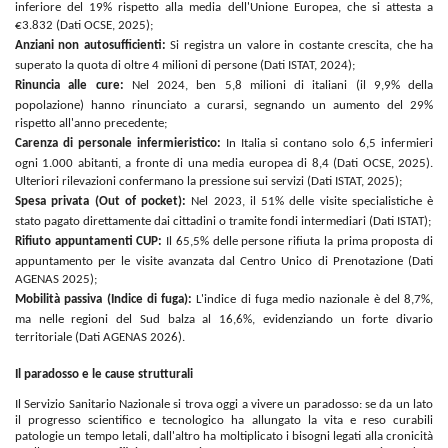
inferiore del 19% rispetto alla media dell'Unione Europea, che si attesta a
€3.832 (Dati OCSE, 2025);
Anziani non autosufficienti:
Si registra un valore in costante crescita, che ha
superato la quota di oltre 4 milioni di persone (Dati ISTAT, 2024);
Rinuncia alle cure:
Nel 2024, ben 5,8 milioni di italiani (il 9,9% della
popolazione) hanno rinunciato a curarsi, segnando un aumento del 29%
rispetto all'anno precedente;
Carenza di personale infermieristico:
In Italia si contano solo 6,5 infermieri
ogni 1.000 abitanti, a fronte di una media europea di 8,4 (Dati OCSE, 2025).
Ulteriori rilevazioni confermano la pressione sui servizi (Dati ISTAT, 2025);
Spesa privata (Out of pocket):
Nel 2023, il 51% delle visite specialistiche è
stato pagato direttamente dai cittadini o tramite fondi intermediari (Dati ISTAT);
Rifiuto appuntamenti CUP:
Il 65,5% delle persone rifiuta la prima proposta di
appuntamento per le visite avanzata dal Centro Unico di Prenotazione (Dati
AGENAS 2025);
Mobilità passiva (Indice di fuga):
L
'indice di fuga medio nazionale è del 8,7%,
ma nelle regioni del Sud balza al 16,6%, evidenziando un forte divario
territoriale (Dati AGENAS 2026).
Il paradosso e le cause strutturali
Il Servizio Sanitario Nazionale si trova oggi a vivere un paradosso: se da un lato
il progresso scientifico e tecnologico ha allungato la vita e reso curabili
patologie un tempo letali, dall'altro ha moltiplicato i bisogni legati alla cronicità