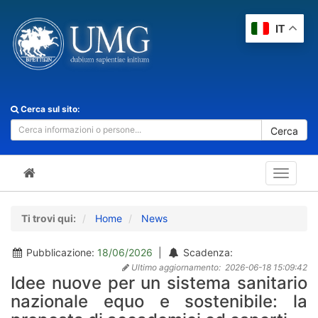
IT
Cerca sul sito:
Cerca
Toggle
navigat
Ti trovi qui:
Home
News
Pubblicazione:
18/06/2026
|
Scadenza:
Ultimo aggiornamento:
2026-06-18 15:09:42
Idee nuove per un sistema sanitario
nazionale equo e sostenibile: la