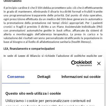
Universalismo
Il principio cardine è che il SSN debba promettere solo ciò che è effettivamente
in grado di mantenere, eliminando il divario tra diritti formali e fruibili tramite
una programmazione trasparente delle priorità. Dal punto di vista operativo,
ogni prescrizione effettuata da un medico del SSN deve generare in automatico
la prenotazione della prestazione nei tempi clinici appropriati. Per i pazienti
cronici o fragili è previsto il diritto a un Piano Assistenziale Individuale (PAI)
con prenotazioni automatiche gestite in
back office
, affiancate da sistemi di
allerta e monitoraggio dell'aderenza terapeutica. La presa in carico e la
valutazione dei risultati verranno personalizzate stratificando la popolazione in
base al bisogno e al livello di alfabetizzazione sanitaria (
health literacy
).
LEA, finanziamento e compartecipazioni
In sede di Legge di Bilancio si richiede l'adozione di politiche esplicite per
adeguare i fondi o ridefinire le priorità tra i LEA secondo criteri trasparenti,
con l'obiettivo di allineare progressivamente il finanziamento alla media
europea. Le compartecipazioni alla spesa (i ticket) dovranno essere modulate
sul reddito, salvaguardando i bilanci delle famiglie più bisognose e dei soggetti
fragili.
Consenso
Dettagli
Informazioni sui cookie
Presa in carico, prossimità e multicanalità
La "sanità di iniziativa" deve diventare l'approccio strutturale del sistema. Il
distretto sanitario avrà il compito di mappare proattivamente i bisogni del
Questo sito web utilizza i cookie
territorio (anche quelli non espressi), arruolando precocemente i malati
cronici e garantendo la continuità delle cure. La prossimità viene intesa in
Utilizziamo i cookie per personalizzare contenuti ed
senso relazionale piuttosto che meramente geografico: ogni paziente deve