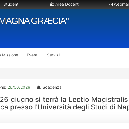
l Studenti
Area Docenti
Webmail
"MAGNA GRÆCIA"
a Missione
Eventi
Servizi
one:
26/06/2026
|
Scadenza:
26 giugno si terrà la Lectio Magistralis
ca presso l'Università degli Studi di Nap
gno, alle ore 12:00 presso l’Aula Magna B, edificio H. si terrà la Le