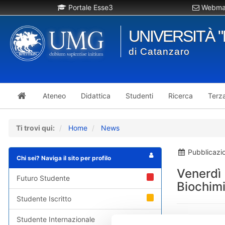
Portale Esse3
Webmai
UNIVERSITÀ 
di Catanzaro
Ateneo
Didattica
Studenti
Ricerca
Terz
Ti trovi qui:
Home
News
Pubblicazi
Chi sei? Naviga il sito per profilo
Venerdì 
Futuro Studente
Biochimi
Studente Iscritto
Venerdì 26 giu
Studente Internazionale