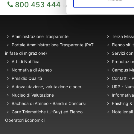
800 453 444
Lun. - Ven. dalle 09:00 alle 18:00 e Sab. da
Amministrazione Trasparente
Terza Miss
Portale Amministrazione Trasparente (PAT
Elenco siti 
in fase di migrazione)
Servizi con 
Atti di Notifica
Prenotazio
Normativa di Ateneo
Campus M
Presidio Qualità
Contatti -
Autovalutazione, valutazione e accr.
URP - Num
Nucleo di Valutazione
Informativa
Bacheca di Ateneo - Bandi e Concorsi
Phishing &
Gare Telematiche (U-Buy) ed Elenco
Note legali
Operatori Economici