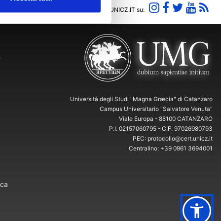
Segui UNICZ.IT su:
Y
Università degli Studi "Magna Græcia" di Catanzaro
Campus Universitario "Salvatore Venuta"
Viale Europa - 88100 CATANZARO
P.I. 02157060795 - C.F. 97026980793
PEC: protocollo@cert.unicz.it
Centralino: +39 0961 3694001
ica