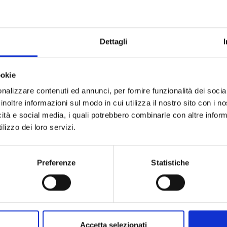
sso l'Università degli Studi di Napoli Federico II, Fondatore, Pas
 Nazionale delle Scienze (detta dei XL).
 dal titolo "Lo stato fisiopatologico dell’organismo umano: invecc
reziosa di approfondimento scientifico.
Dettagli
ookie
ina
nalizzare contenuti ed annunci, per fornire funzionalità dei socia
inoltre informazioni sul modo in cui utilizza il nostro sito con i 
icità e social media, i quali potrebbero combinarle con altre inform
lizzo dei loro servizi.
Preferenze
Statistiche
Accetta selezionati