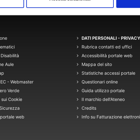
lle 9:00 alle 13:00
ione
DATI PERSONALI - PRIVAC
tematici
Rubrica contatti ed uffici
Disabilità
Accessibilità portale web
ne Aule
Mappa del sito
ap
Statistiche accessi portale
 PEC - Webmaster
Questionari online
ero Verde
Guida utilizzo portale
 sui Cookie
Il marchio dell'Ateneo
 Sicurezza
Credits
 portale web
Info su Fatturazione elettron