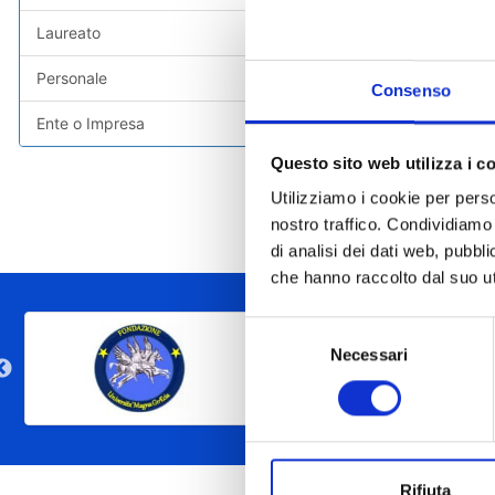
Biochimica pre
dell’Accademia
Laureato
L'intervento,
Personale
un'occasione p
Consenso
Ente o Impresa
Allegato:
Questo sito web utilizza i c
Locand
Utilizziamo i cookie per perso
nostro traffico. Condividiamo 
di analisi dei dati web, pubbl
che hanno raccolto dal suo uti
Selezione
Necessari
del
consenso
Rifiuta