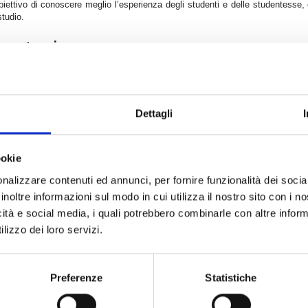
biettivo di conoscere meglio l’esperienza degli studenti e delle studentesse, co
 studio.
artecipare
gli studenti iscritti ai corsi di laurea triennale, magistrale, magistrale a ci
i posta istituzionale
@
studenti.unicz.it
un’e-mail con il
link personale
per ac
 sicura e anonima. Il questionario, disponibile in italiano e in inglese, riguard
Dettagli
azione economica, benessere e salute mentale.
i al questionario, dedica qualche minuto alla compilazione:
la tua esperien
tribuiranno al progetto EUROSTUDENT e a un report nazionale, offrendo dati
ookie
nalizzare contenuti ed annunci, per fornire funzionalità dei socia
inoltre informazioni sul modo in cui utilizza il nostro sito con i 
icità e social media, i quali potrebbero combinarle con altre inform
e informativa
lizzo dei loro servizi.
Preferenze
Statistiche