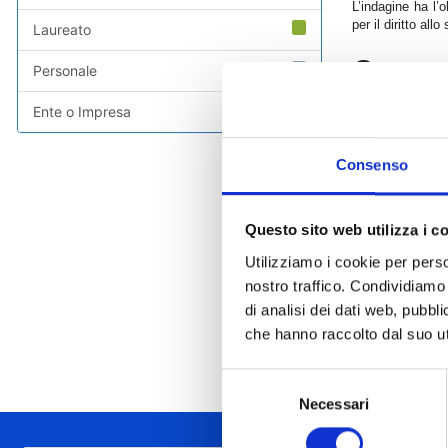
L’indagine ha l’o
per il diritto allo
Laureato
Come p
Personale
Le studentesse e 
Ente o Impresa
propria casella d
La compilazione è
Consenso
del tempo, situ
Quando accedera
I risultati con
Questo sito web utilizza i c
accessibile.
Utilizziamo i cookie per perso
nostro traffico. Condividiamo 
Allegato:
di analisi dei dati web, pubbl
Brochur
che hanno raccolto dal suo uti
Selezione
Necessari
del
consenso