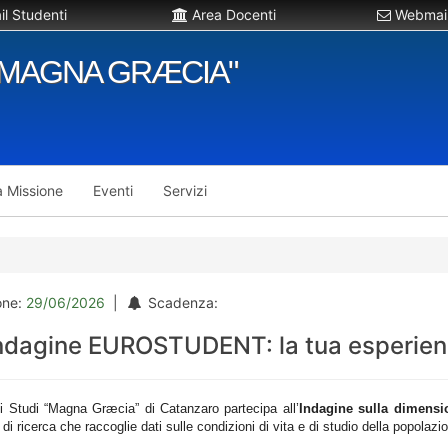
l Studenti
Area Docenti
Webmail
"MAGNA GRÆCIA"
a Missione
Eventi
Servizi
one:
29/06/2026
|
Scadenza:
’indagine EUROSTUDENT: la tua esperie
li Studi “Magna Græcia” di Catanzaro partecipa all’
Indagine sulla dimensio
i ricerca che raccoglie dati sulle condizioni di vita e di studio della popolaz