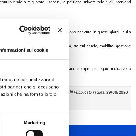
ntribuendo a migliorare i servizi, le politiche universitarie e gli interventi
clo unico e ai Master di I e II livello hanno ricevuto in questi giorni sulla
cedere al questionario.
a diversi aspetti della vita universitaria, tra cui studio, mobilità, gestione
Informazioni sui cookie
za conta
.
 utili per rendere il sistema universitario sempre più equo, inclusivo e
l media e per analizzare il
nostri partner che si occupano
Pubblicato in data:
29/06/2026
azioni che ha fornito loro o
Marketing