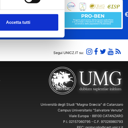
Accetta tutti
Segui UNICZ.IT su:
Y
Università degli Studi "Magna Græcia" di Catanzaro
Campus Universitario "Salvatore Venuta"
Viale Europa - 88100 CATANZARO
P.I. 02157060795 - C.F. 97026980793
PEC: protocollo@cert.unicz.it