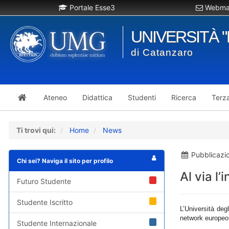
Portale Esse3
Webmai
UNIVERSITÀ 
di Catanzaro
Ateneo
Didattica
Studenti
Ricerca
Terz
Ti trovi qui:
Home
News
Pubblicazi
Chi sei? Naviga il sito per profilo
Al via l
Futuro Studente
Studente Iscritto
L’Università deg
network europeo d
Studente Internazionale